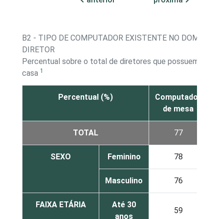
B2 - TIPO DE COMPUTADOR EXISTENTE NO DOMÍCILI
DIRETOR
Percentual sobre o total de diretores que possuem com
1
casa
Percentual (%)
Computador
C
de mesa
TOTAL
77
SEXO
Feminino
78
Masculino
76
FAIXA ETÁRIA
Até 30
59
anos