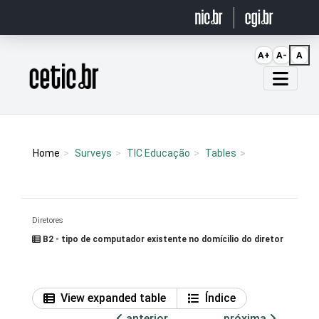
Ir para o conteúdo
A+
A-
A
Página inicial
Home
Surveys
TIC Educação
Tables
Diretores
B2 - tipo de computador existente no domícilio do diretor
View expanded table
Índice
anterior
próxima