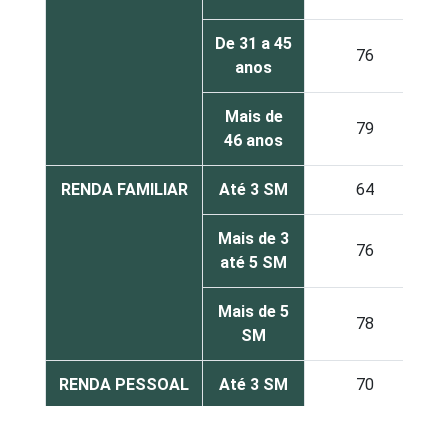
De 31 a 45
76
anos
Mais de
79
46 anos
RENDA FAMILIAR
Até 3 SM
64
Mais de 3
76
até 5 SM
Mais de 5
78
SM
RENDA PESSOAL
Até 3 SM
70
Mais de 3
80