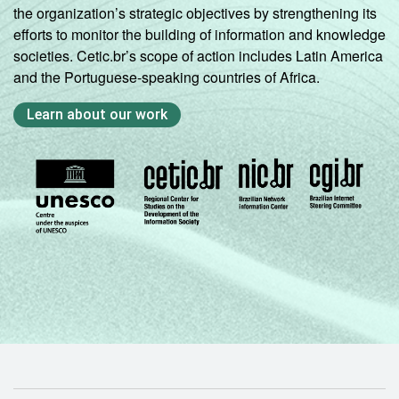
the organization’s strategic objectives by strengthening its
1
Base: 611 diretores que possuem
efforts to monitor the building of information and knowledge
computador em casa. Respostas múltiplas e
societies. Cetic.br’s scope of action includes Latin America
estimuladas.
and the Portuguese-speaking countries of Africa.
Fonte: NIC.br - out/dez 2011
Learn about our work