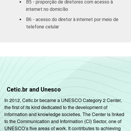
Pública
B5 - proporção de diretores com acesso à
80
Estadual
internet no domicílio
B6 - acesso do diretor à internet por meio de
Total
telefone celular
&#151;
80
Públicas
Particular
70
COMPUTADOR
Tem
77
INSTALADO NO
LABORATÓRIO
Não tem
78
DE INFORMÁTICA
Cetic.br and Unesco
In 2012, Cetic.br became a UNESCO Category 2 Center,
INTERNET
Tem
77
the first of its kind dedicated to the development of
INSTALADA NO
information and knowledge societies. The Center is linked
LABORATÓRIO
Não tem
79
to the Communication and Information (CI) Sector, one of
DE INFORMÁTICA
UNESCO’s five areas of work. It contributes to achieving