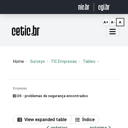
Ir para o conteúdo
A+
A-
A
Página inicial
Home
Surveys
TIC Empresas
Tables
Empresas
D5 - problemas de segurança encontrados
View expanded table
Índice
anterior
próxima