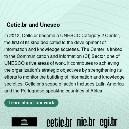
Ativ.
Imobiliárias,
55,09
22,
aluguel e
serviços
Cetic.br and Unesco
In 2012, Cetic.br became a UNESCO Category 2 Center,
Ativ. Cinema/
the first of its kind dedicated to the development of
Vídeo/ Rádio/
71,54
35,
information and knowledge societies. The Center is linked
TV
to the Communication and Information (CI) Sector, one of
UNESCO’s five areas of work. It contributes to achieving
1
Base: 2.437 empresas com acesso à
the organization’s strategic objectives by strengthening its
internet, com 10 funcionários ou mais, que
efforts to monitor the building of information and knowledge
constituem os seguintes segmentos da
societies. Cetic.br’s scope of action includes Latin America
CNAE: seção D, F, G, I, K e grupos 55.1, 55.2,
and the Portuguese-speaking countries of Africa.
92.1 e 92.2. Respostas múltiplas referentes
aos últimos doze meses.
Learn about our work
Fonte: NIC.br - Ago/Nov 2006.