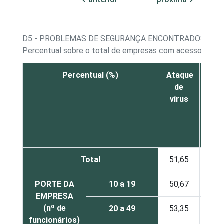
D5 - PROBLEMAS DE SEGURANÇA ENCONTRADOS
Percentual sobre o total de empresas com acesso à int
Percentual (%)
Ataque
Wor
de
o
vírus
Bo
Total
51,65
20,
PORTE DA
10 a 19
50,67
17,
EMPRESA
(nº de
20 a 49
53,35
22,
funcionários)