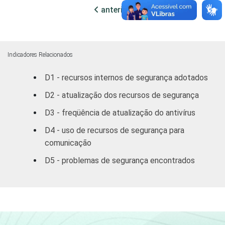
Centro Oeste
47,38
15,
anterior
próxima
MERCADOS
Indústria de
48,09
21,
DE
Transformação
ATUAÇÃO -
Indicadores Relacionados
CNAE
Construção
51,24
20,
D1 - recursos internos de segurança adotados
Comércio/
D2 - atualização dos recursos de segurança
Reparação de
51,44
19,
D3 - freqüência de atualização do antivírus
Autos
D4 - uso de recursos de segurança para
Hotel/
comunicação
54,11
18,
Alimentação
D5 - problemas de segurança encontrados
Transp./
Armaz./
55,77
22,
Comunicação