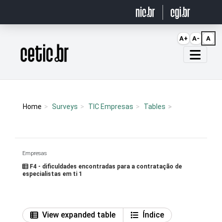
Ir para o conteúdo
A+
A-
A
Página inicial
Home
Surveys
TIC Empresas
Tables
Empresas
F4 - dificuldades encontradas para a contratação de
especialistas em ti 1
View expanded table
Índice