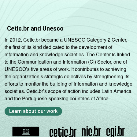
tentaram contratar especialistas em TI mas
tiveram dificuldades, com 10 funcionários ou
mais, que constituem os seguintes
segmentos da CNAE: seção D, F, G, I, K e
Cetic.br and Unesco
grupos 55.1, 55.2, 92.1 e 92.2. Respostas
múltiplas referentes aos últimos doze
In 2012, Cetic.br became a UNESCO Category 2 Center,
meses.
the first of its kind dedicated to the development of
Fonte: NIC.br - Ago/Nov 2006.
information and knowledge societies. The Center is linked
to the Communication and Information (CI) Sector, one of
UNESCO’s five areas of work. It contributes to achieving
the organization’s strategic objectives by strengthening its
efforts to monitor the building of information and knowledge
societies. Cetic.br’s scope of action includes Latin America
and the Portuguese-speaking countries of Africa.
Learn about our work