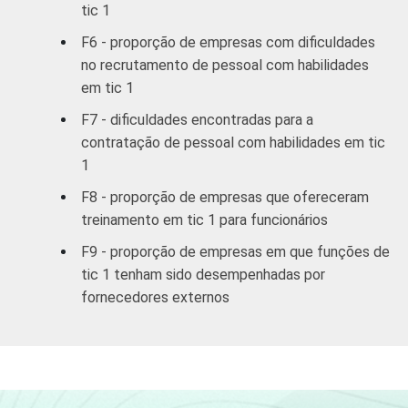
tic 1
Armaz./
59,94
Comunicação
F6 - proporção de empresas com dificuldades
no recrutamento de pessoal com habilidades
Ativ.
em tic 1
Imobiliárias,
57,97
F7 - dificuldades encontradas para a
aluguel e
contratação de pessoal com habilidades em tic
serviços
1
Ativ. Cinema/
F8 - proporção de empresas que ofereceram
Vídeo/ Rádio/
26,55
treinamento em tic 1 para funcionários
TV
F9 - proporção de empresas em que funções de
tic 1 tenham sido desempenhadas por
1
Especialistas em TIC ou em TI possuem a
fornecedores externos
capacidade de especificar, desenhar,
desenvolver, instalar, operar, dar suporte,
manter, gerenciar e pesquisar TIC e sistemas
TIC.
2
Base: 148 empresas que contrataram ou