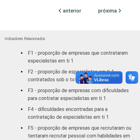
Sudeste
56,16
anterior
próxima
Sul
44,30
Centro Oeste
35,28
Indicadores Relacionados
MERCADOS
Indústria de
51,17
F1 - proporção de empresas que contrataram
DE
Transformação
especialistas em ti 1
ATUAÇÃO -
CNAE
Construção
53,97
F2 - proporção de especialistas em ti 1
contratados sob o total de contratações
Comércio/
F3 - proporção de empresas com dificuldades
Reparação de
41,04
para contratar especialistas em ti 1
Autos
F4 - dificuldades encontradas para a
Hotel/
contratação de especialistas em ti 1
63,59
Alimentação
F5 - proporção de empresas que recrutaram ou
tentaram recrutar pessoal com habilidades em
Transp./