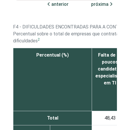
anterior
próxima
F4 - DIFICULDADES ENCONTRADAS PARA A CONTRATA
Percentual sobre o total de empresas que contrataram o
2
dificuldades
Percentual (%)
Falta de ou
poucos
candidatos
especialistas
em TI
Total
48,43