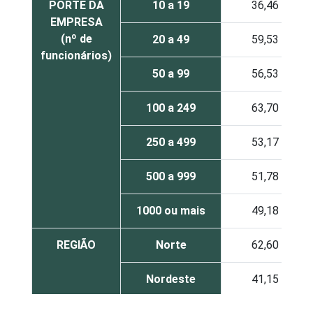
PORTE DA
10 a 19
36,46
EMPRESA
(nº de
20 a 49
59,53
funcionários)
50 a 99
56,53
100 a 249
63,70
250 a 499
53,17
500 a 999
51,78
1000 ou mais
49,18
REGIÃO
Norte
62,60
Nordeste
41,15