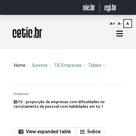
Ir para o conteúdo
A+
A-
A
Página inicial
Home
Surveys
TIC Empresas
Tables
Empresas
F6 - proporção de empresas com dificuldades no
recrutamento de pessoal com habilidades em tic 1
View expanded table
Índice