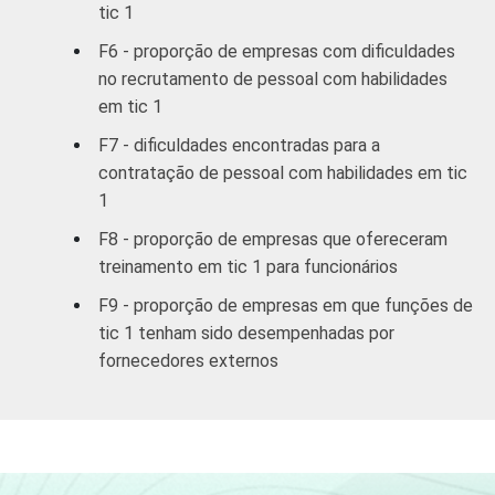
35,02
64,98
tic 1
aluguel e
serviços
F6 - proporção de empresas com dificuldades
no recrutamento de pessoal com habilidades
Ativ. Cinema/
em tic 1
Vídeo/ Rádio/
55,07
44,93
F7 - dificuldades encontradas para a
TV
contratação de pessoal com habilidades em tic
1
1
Capacidade para o uso efetivo de
ferramentas de software comuns, genéricas
F8 - proporção de empresas que ofereceram
(usuário básico) ou ferramentas de software
treinamento em tic 1 para funcionários
avançadas, geralmente específicas por setor
F9 - proporção de empresas em que funções de
(usuários avançados).
tic 1 tenham sido desempenhadas por
2
Base: 521 empresas que contrataram ou
fornecedores externos
tentaram contratar pessoal com habilidades
em TIC, com 10 funcionários ou mais, que
constituem os seguintes segmentos da
CNAE: seção D, F, G, I, K e grupos 55.1, 55.2,
92.1 e 92.2. Respostas referentes aos