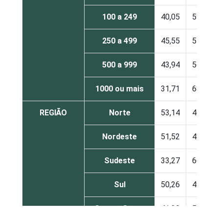
100 a 249
40,05
59,95
250 a 499
45,55
54,45
500 a 999
43,94
56,06
1000 ou mais
31,71
68,29
REGIÃO
Norte
53,14
46,86
Nordeste
51,52
48,48
Sudeste
33,27
66,73
Sul
50,26
49,74
Centro Oeste
41,30
58,70