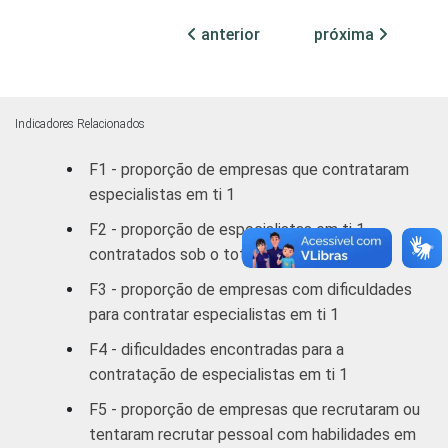
MERCADOS
Indústria de
anterior
próxima
34,36
65,64
DE
Transformação
ATUAÇÃO -
CNAE
Construção
41,93
58,07
Indicadores Relacionados
Comércio/
F1 - proporção de empresas que contrataram
Reparação de
48,35
51,65
especialistas em ti 1
Autos
F2 - proporção de especialistas em ti 1
Hotel/
contratados sob o total de contratações
42,82
57,18
Alimentação
F3 - proporção de empresas com dificuldades
para contratar especialistas em ti 1
Transp./
Armaz./
43,96
56,04
F4 - dificuldades encontradas para a
Comunicação
contratação de especialistas em ti 1
F5 - proporção de empresas que recrutaram ou
Ativ.
tentaram recrutar pessoal com habilidades em
Imobiliárias,