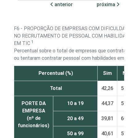
anterior
próxima
F6 - PROPORÇÃO DE EMPRESAS COM DIFICULDADES
NO RECRUTAMENTO DE PESSOAL COM HABILIDADES
1
EM TIC
Percentual sobre o total de empresas que contrataram
2
ou tentaram contratar pessoal com habilidades em TIC
Percentual (%)
Sim
Não
Total
42,26
57,74
PORTE DA
10 a 19
44,37
55,63
EMPRESA
(nº de
20 a 49
39,81
60,19
funcionários)
50 a 99
40,61
59,39