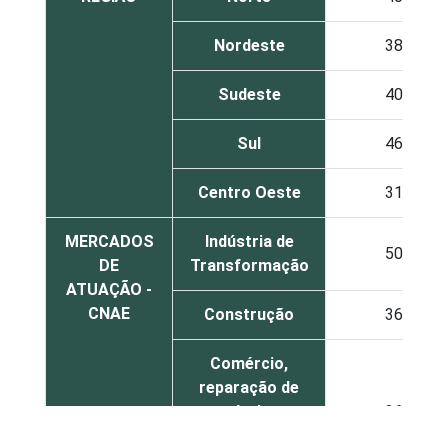
Nordeste
38
Sudeste
40
Sul
46
Centro Oeste
31
MERCADOS
Indústria de
50
DE
Transformação
ATUAÇÃO -
CNAE
Construção
36
Comércio,
reparação de
veículos
36
automotores e