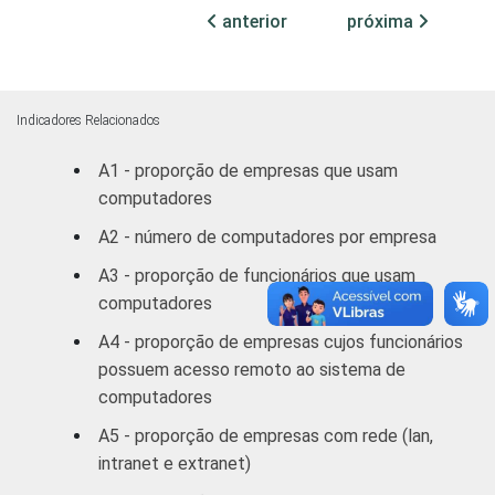
motocicletas
anterior
próxima
Transporte,
armazenagem e
35
correio
Indicadores Relacionados
A1 - proporção de empresas que usam
Alojamento e
69
computadores
alimentação
A2 - número de computadores por empresa
Atividades
A3 - proporção de funcionários que usam
imobiliárias;
computadores
Atividades
profissionais,
A4 - proporção de empresas cujos funcionários
científicas e
possuem acesso remoto ao sistema de
técnicas;
23
computadores
Atividades
A5 - proporção de empresas com rede (lan,
administrativas
intranet e extranet)
e
serviços