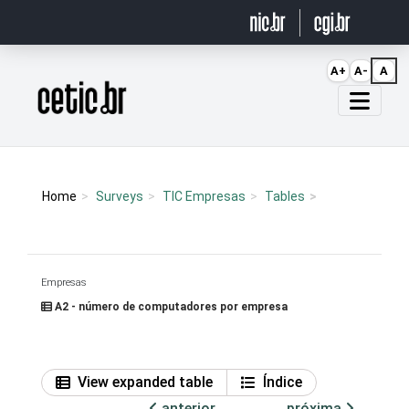
Ir para o conteúdo
A+
A-
A
Página inicial
Home
Surveys
TIC Empresas
Tables
Empresas
A2 - número de computadores por empresa
View expanded table
Índice
anterior
próxima