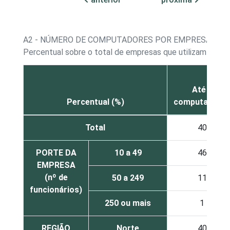
A2 - NÚMERO DE COMPUTADORES POR EMPRESA
Percentual sobre o total de empresas que utilizam com
Até 5
Percentual (%)
computadore
Total
40
PORTE DA
10 a 49
46
EMPRESA
(nº de
50 a 249
11
funcionários)
250 ou mais
1
REGIÃO
Norte
40