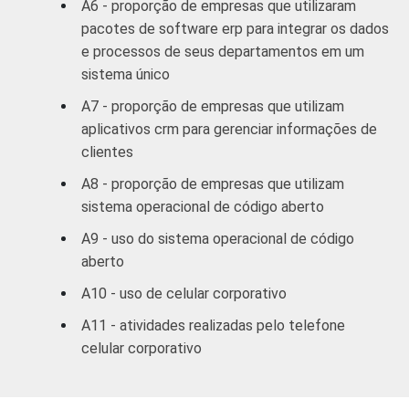
A6 - proporção de empresas que utilizaram
complementares
pacotes de software erp para integrar os dados
e processos de seus departamentos em um
Informação e
sistema único
comunicação;
A7 - proporção de empresas que utilizam
Artes, cultura,
aplicativos crm para gerenciar informações de
esporte
29
clientes
e recreação;
Outras
A8 - proporção de empresas que utilizam
atividades de
sistema operacional de código aberto
serviços
A9 - uso do sistema operacional de código
aberto
1
Base ponderada: 4.857 empresas que
utilizam computadores, com 10 ou mais
A10 - uso de celular corporativo
funcionários, que constituem os seguintes
A11 - atividades realizadas pelo telefone
segmentos da CNAE 2.0: C, F, G, H, I, J, L, M,
celular corporativo
N, R e S. Respostas referentes aos meses
de setembro a dezembro de 2010
Fonte: NIC.br - set/dez 2010