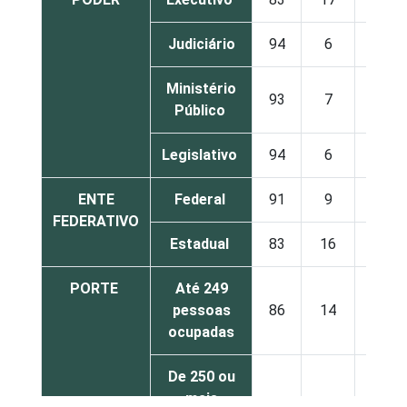
Judiciário
94
6
Ministério
93
7
Público
Legislativo
94
6
ENTE
Federal
91
9
FEDERATIVO
Estadual
83
16
PORTE
Até 249
pessoas
86
14
ocupadas
De 250 ou
mais