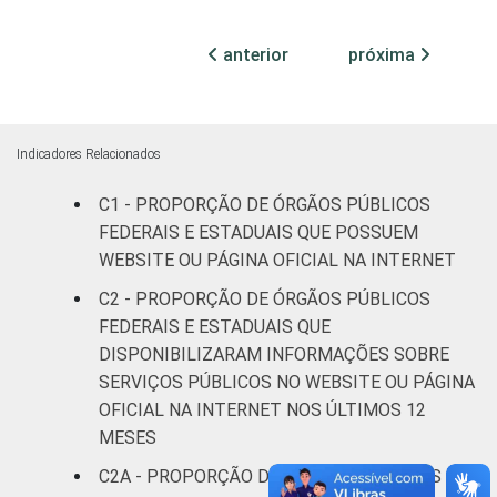
86
13
pessoas
ocupadas
anterior
próxima
¹ Base: 1.484 órgãos públicos federais e
estaduais que declararam possuir website ou
página oficial na Internet. Respostas
Indicadores Relacionados
estimuladas e rodiziadas. Dados coletados
C1 - PROPORÇÃO DE ÓRGÃOS PÚBLICOS
entre outubro e dezembro de 2013.
FEDERAIS E ESTADUAIS QUE POSSUEM
Fonte: NIC.br - out/2013 a dez/2013
WEBSITE OU PÁGINA OFICIAL NA INTERNET
C2 - PROPORÇÃO DE ÓRGÃOS PÚBLICOS
FEDERAIS E ESTADUAIS QUE
DISPONIBILIZARAM INFORMAÇÕES SOBRE
SERVIÇOS PÚBLICOS NO WEBSITE OU PÁGINA
OFICIAL NA INTERNET NOS ÚLTIMOS 12
MESES
C2A - PROPORÇÃO DE ÓRGÃOS PÚBLICOS