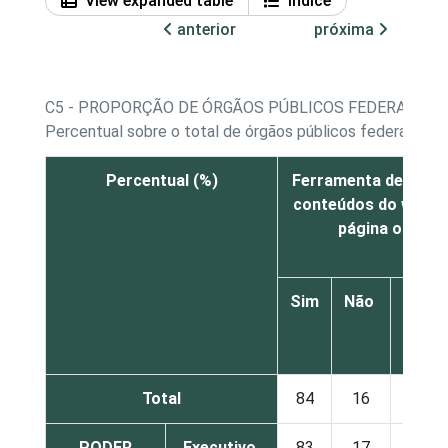
View expanded table
Índice
anterior
próxima
C5 - PROPORÇÃO DE ÓRGÃOS PÚBLICOS FEDERAIS E E
Percentual sobre o total de órgãos públicos federais e e
Percentual (%)
Ferramenta de busc
conteúdos do websi
página oficial
Sim
Não
Não 
N
Resp
Total
84
16
PODER
Executivo
83
17