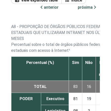
View expanded table
Índice
anterior
próxima
A8 - PROPORÇÃO DE ÓRGÃOS PÚBLICOS FEDERAIS E
ESTADUAIS QUE UTILIZARAM INTRANET NOS ÚLTIMOS
MESES
Percentual sobre o total de órgãos públicos federais e
estaduais com acesso à Internet¹
Percentual (%)
Sim
Não
Não s
Nã
respo
TOTAL
83
16
0
PODER
Executivo
81
19
0
Legislativo
98
2
0