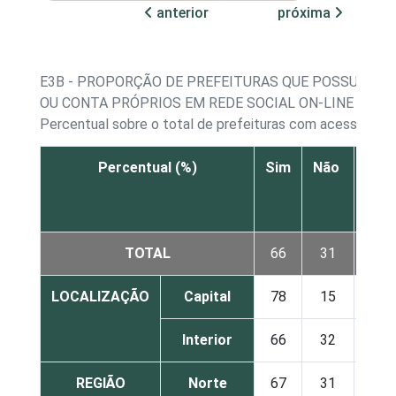
anterior
próxima
E3B - PROPORÇÃO DE PREFEITURAS QUE POSSUEM P
OU CONTA PRÓPRIOS EM REDE SOCIAL ON-LINE
Percentual sobre o total de prefeituras com acesso à In
Percentual (%)
Sim
Não
Não
N
res
TOTAL
66
31
LOCALIZAÇÃO
Capital
78
15
Interior
66
32
REGIÃO
Norte
67
31