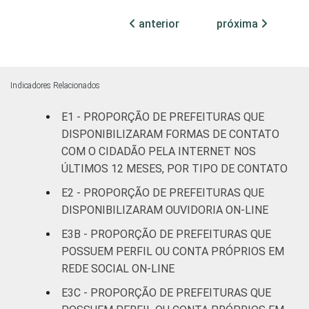
Mais de
100 mil
anterior
próxima
até 500
88
10
mil
habitantes
Indicadores Relacionados
Mais de
E1 - PROPORÇÃO DE PREFEITURAS QUE
500 mil
84
11
habitantes
DISPONIBILIZARAM FORMAS DE CONTATO
COM O CIDADÃO PELA INTERNET NOS
ÚLTIMOS 12 MESES, POR TIPO DE CONTATO
¹Base: 5.569 prefeituras que declararam ter
acesso à Internet nos últimos 12 meses.
E2 - PROPORÇÃO DE PREFEITURAS QUE
Dados coletados entre julho e outubro de
DISPONIBILIZARAM OUVIDORIA ON-LINE
2015.
E3B - PROPORÇÃO DE PREFEITURAS QUE
POSSUEM PERFIL OU CONTA PRÓPRIOS EM
REDE SOCIAL ON-LINE
E3C - PROPORÇÃO DE PREFEITURAS QUE