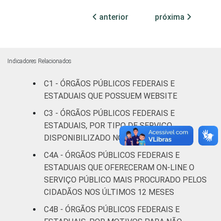
anterior
próxima
Fonte: CGI.br/NIC.br, Centro Regional de
Estudos para o Desenvolvimento da
Sociedade da Informação (Cetic.br),
Pesquisa sobre o uso das tecnologias de
Indicadores Relacionados
informação e comunicação no setor público
C1 - ÓRGÃOS PÚBLICOS FEDERAIS E
brasileiro - TIC Governo Eletrônico 2017
ESTADUAIS QUE POSSUEM WEBSITE
C3 - ÓRGÃOS PÚBLICOS FEDERAIS E
ESTADUAIS, POR TIPO DE SERVIÇO
DISPONIBILIZADO NO WEBSITE
C4A - ÓRGÃOS PÚBLICOS FEDERAIS E
ESTADUAIS QUE OFERECERAM ON-LINE O
SERVIÇO PÚBLICO MAIS PROCURADO PELOS
CIDADÃOS NOS ÚLTIMOS 12 MESES
C4B - ÓRGÃOS PÚBLICOS FEDERAIS E