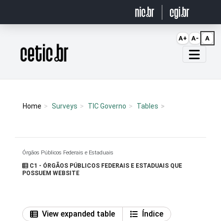
Ir para o conteúdo
A+
A-
A
Página inicial
Home
Surveys
TIC Governo
Tables
Órgãos Públicos Federais e Estaduais
C1 - ÓRGÃOS PÚBLICOS FEDERAIS E ESTADUAIS QUE
POSSUEM WEBSITE
View expanded table
Índice