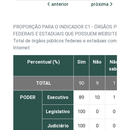
anterior
próxima
PROPORÇÃO PARA O INDICADOR C1 - ÓRGÃOS PÚBLI
FEDERAIS E ESTADUAIS QUE POSSUEM WEBSITE
Total de órgãos públicos federais e estaduais com acess
Internet
Percentual (%)
Sim
Não
Não
sabe
r
TOTAL
90
9
1
PODER
Executivo
89
10
1
Legislativo
100
0
0
Judiciário
100
0
0