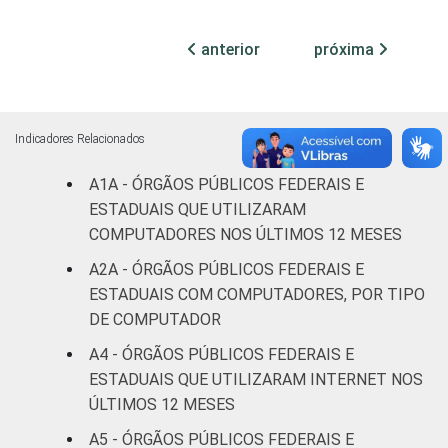
Não
anterior
próxima
0
100
-
declarado
Fonte: CGI.br/NIC.br, Centro Regional de
Estudos para o Desenvolvimento da
Indicadores Relacionados
Sociedade da Informação (Cetic.br),
A1A - ÓRGÃOS PÚBLICOS FEDERAIS E
Pesquisa sobre o uso das tecnologias de
ESTADUAIS QUE UTILIZARAM
informação e comunicação no setor público
COMPUTADORES NOS ÚLTIMOS 12 MESES
brasileiro - TIC Governo Eletrônico 2019.
A2A - ÓRGÃOS PÚBLICOS FEDERAIS E
ESTADUAIS COM COMPUTADORES, POR TIPO
DE COMPUTADOR
A4 - ÓRGÃOS PÚBLICOS FEDERAIS E
ESTADUAIS QUE UTILIZARAM INTERNET NOS
ÚLTIMOS 12 MESES
A5 - ÓRGÃOS PÚBLICOS FEDERAIS E