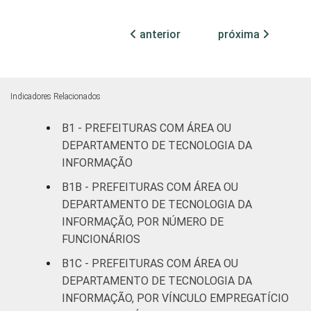
Mais de
anterior
próxima
100 mil
até 500
49
30
19
mil
habitantes
Indicadores Relacionados
B1 - PREFEITURAS COM ÁREA OU
Mais de
500 mil
10
5
76
DEPARTAMENTO DE TECNOLOGIA DA
habitantes
INFORMAÇÃO
B1B - PREFEITURAS COM ÁREA OU
Fonte: CGI.br/NIC.br, Centro Regional de
DEPARTAMENTO DE TECNOLOGIA DA
Estudos para o Desenvolvimento da
INFORMAÇÃO, POR NÚMERO DE
Sociedade da Informação (Cetic.br),
FUNCIONÁRIOS
Pesquisa sobre o uso das tecnologias de
B1C - PREFEITURAS COM ÁREA OU
informação e comunicação no setor público
brasileiro - TIC Governo Eletrônico 2019.
DEPARTAMENTO DE TECNOLOGIA DA
INFORMAÇÃO, POR VÍNCULO EMPREGATÍCIO