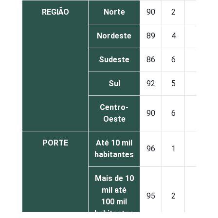
REGIÃO
Norte
90
2
4
Nordeste
89
4
3
Sudeste
86
6
6
Sul
92
5
3
Centro-
90
6
3
Oeste
PORTE
Até 10 mil
96
1
1
habitantes
Mais de 10
mil até
95
2
1
100 mil
habitantes