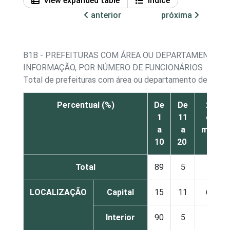
View expanded table
Índice
anterior
próxima
B1B - PREFEITURAS COM ÁREA OU DEPARTAMENTO D
INFORMAÇÃO, POR NÚMERO DE FUNCIONÁRIOS
Total de prefeituras com área ou departamento de tecno
Percentual (%)
De
De
21
1
11
ou
a
a
mais
10
20
Total
89
5
4
LOCALIZAÇÃO
Capital
15
11
66
Interior
90
5
4