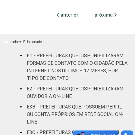
habitantes
anterior
próxima
Mais de
100 mil
até 500
16
81
3
mil
Indicadores Relacionados
habitantes
E1 - PREFEITURAS QUE DISPONIBILIZARAM
Mais de
FORMAS DE CONTATO COM O CIDADÃO PELA
500 mil
16
75
9
INTERNET NOS ÚLTIMOS 12 MESES, POR
habitantes
TIPO DE CONTATO
E2 - PREFEITURAS QUE DISPONIBILIZARAM
Fonte: CGI.br/NIC.br, Centro Regional de
OUVIDORIA ON-LINE
Estudos para o Desenvolvimento da
Sociedade da Informação (Cetic.br),
E3B - PREFEITURAS QUE POSSUEM PERFIL
Pesquisa sobre o uso das tecnologias de
OU CONTA PRÓPRIOS EM REDE SOCIAL ON-
informação e comunicação no setor público
LINE
brasileiro - TIC Governo Eletrônico 2019.
E3C - PREFEITURAS QUE POSSUEM PERFIL