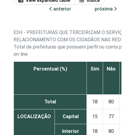
View expanded table
Índice
anterior
próxima
E3H - PREFEITURAS QUE TERCEIRIZAM O SERVIÇO DE
RELACIONAMENTO COM OS CIDADÃOS NAS REDES SOC
Total de prefeituras que possuem perfil ou conta próprio
on-line
Percentual (%)
Sim
Não
Não
sab
Total
18
80
2
LOCALIZAÇÃO
Capital
15
77
8
Interior
18
80
2