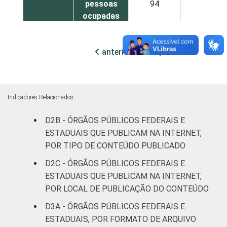
pessoas
94
92
ocupadas
De 250 ou
anterior
próxima
mais
95
95
pessoas
ocupadas
Indicadores Relacionados
Não
100
96
declarado
D2B - ÓRGÃOS PÚBLICOS FEDERAIS E
ESTADUAIS QUE PUBLICAM NA INTERNET,
Fonte: CGI.br/NIC.br, Centro Regional de
POR TIPO DE CONTEÚDO PUBLICADO
Estudos para o Desenvolvimento da
D2C - ÓRGÃOS PÚBLICOS FEDERAIS E
Sociedade da Informação (Cetic.br),
ESTADUAIS QUE PUBLICAM NA INTERNET,
Pesquisa sobre o uso das tecnologias de
POR LOCAL DE PUBLICAÇÃO DO CONTEÚDO
informação e comunicação no setor público
brasileiro – TIC Governo Eletrônico 2021.
D3A - ÓRGÃOS PÚBLICOS FEDERAIS E
ESTADUAIS, POR FORMATO DE ARQUIVO