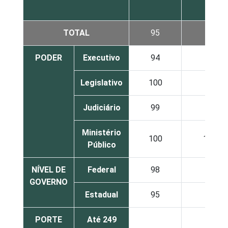
TOTAL
95
94
PODER
Executivo
94
93
Legislativo
100
98
Judiciário
99
99
Ministério
100
100
Público
NÍVEL DE
Federal
98
95
GOVERNO
Estadual
95
94
PORTE
Até 249