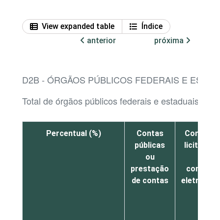
View expanded table
Índice
anterior
próxima
D2B - ÓRGÃOS PÚBLICOS FEDERAIS E ESTAD
Total de órgãos públicos federais e estaduais que
Percentual (%)
Contas
Compras
públicas
licitaçõe
ou
ou
prestação
compras
de contas
eletrônica