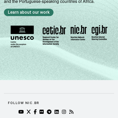
and the Portuguese-speaking countries of Africa.
Learn about our work
FOLLOW NIC.BR
YOUTUBE DO NIC.BR (ABRE EM NOVA ABA)
TWITTER DO NIC.BR (ABRE EM NOVA ABA)
FACEBOOK DO NIC.BR (ABRE EM NOVA AB
FLICKR DO NIC.BR (ABRE EM NOVA AB
TELEGRAM DO NIC.BR (ABRE EM N
LINKEDIN DO NIC.BR (ABRE EM
INSTAGRAM DO NIC.BR (AB
RSS DO NIC.BR (ABRE 