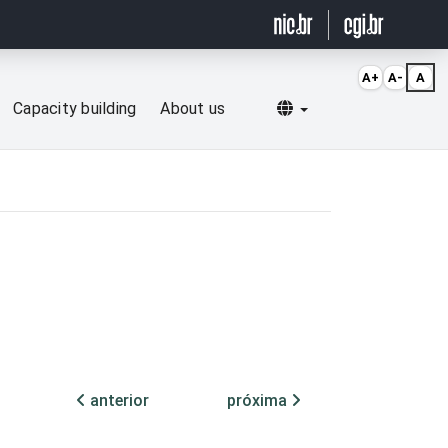
A+
A-
A
Selecionar idioma
Capacity building
About us
anterior
próxima