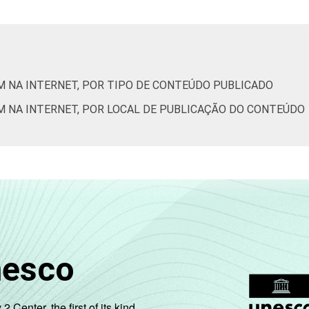
91
98
88
de Estudos para o Desenvolvimento da Sociedade da Informação 
o no setor público brasileiro - TIC Governo Eletrônico 2023.
M NA INTERNET, POR TIPO DE CONTEÚDO PUBLICADO
M NA INTERNET, POR LOCAL DE PUBLICAÇÃO DO CONTEÚDO
nesco
enter, the first of its kind