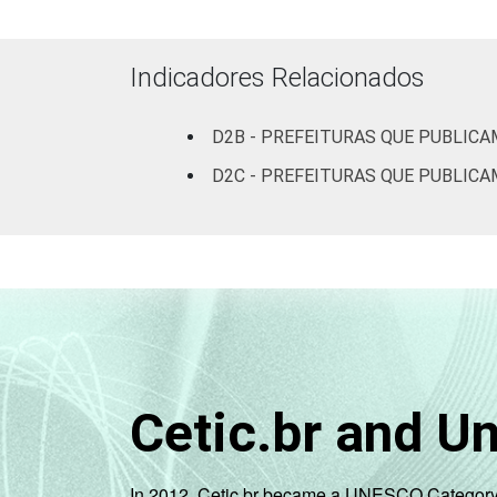
Mais de 500 mil
habitantes
Indicadores Relacionados
Fonte: CGI.br/NIC.br, Centro Regional 
tecnologias de informação e comunicaçã
D2B - PREFEITURAS QUE PUBLICA
D2C - PREFEITURAS QUE PUBLICA
Cetic.br and U
In 2012, Cetic.br became a UNESCO Category 2 C