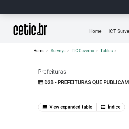
Ir para o conteúdo
Página inicial
Home
ICT Surv
Home
Surveys
TIC Governo
Tables
Prefeituras
D2B - PREFEITURAS QUE PUBLICAM
View expanded table
Índice