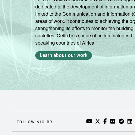
dedicated to the development of information a
linked to the Communication and Information (
areas of work. It contributes to achieving the or
strengthening its efforts to monitor the buildi
societies. Cetic.br’s scope of action includes 
speaking countries of Africa.
Learn about our work
YOUTUBE DO NIC.BR
TWITTER DO NIC
FACEBOOK DO
FLICKR DO
TELEGR
LI
FOLLOW NIC.BR