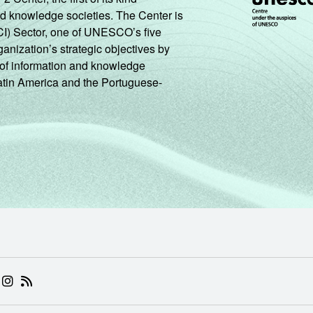
nd knowledge societies. The Center is
CI) Sector, one of UNESCO’s five
ganization’s strategic objectives by
ng of information and knowledge
Latin America and the Portuguese-
 (ABRE EM NOVA ABA)
.BR (ABRE EM NOVA ABA)
 NIC.BR (ABRE EM NOVA ABA)
 NIC.BR (ABRE EM NOVA ABA)
AM DO NIC.BR (ABRE EM NOVA ABA)
NKEDIN DO NIC.BR (ABRE EM NOVA ABA)
INSTAGRAM DO NIC.BR (ABRE EM NOVA ABA)
RSS DO NIC.BR (ABRE EM NOVA ABA)