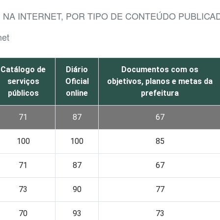
M NA INTERNET, POR TIPO DE CONTEÚDO PUBLICA
net
Catálogo de
Diário
Documentos com os
serviços
Oficial
objetivos, planos e metas da
públicos
online
prefeitura
71
87
67
100
100
85
71
87
67
73
90
77
70
93
73