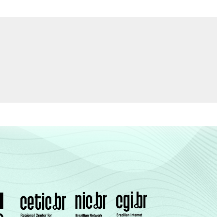
84
(Cetic.br), Pesquisa sobre o uso das