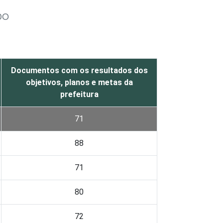
DO
Documentos com os resultados dos
objetivos, planos e metas da
prefeitura
71
88
71
80
72