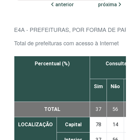
anterior
próxima
E4A - PREFEITURAS, POR FORMA DE PARTIC
Total de prefeituras com acesso à Internet
Percentual (%)
Consulta públi
Sim
Não
Não
sabe
TOTAL
37
56
7
LOCALIZAÇÃO
Capital
78
14
8
Interior
37
56
7