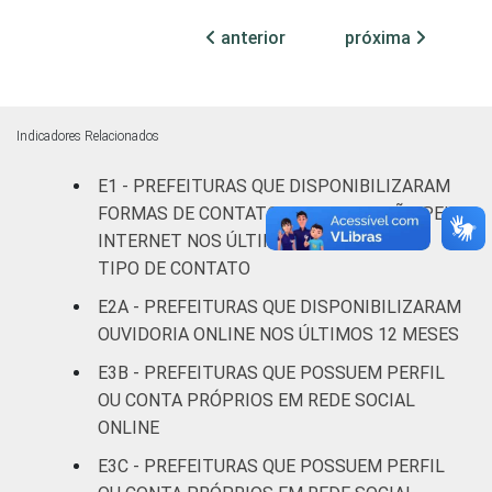
habitantes
anterior
próxima
Mais de
100 mil
até 500
59
33
9
Indicadores Relacionados
mil
habitantes
E1 - PREFEITURAS QUE DISPONIBILIZARAM
FORMAS DE CONTATO COM O CIDADÃO PELA
Mais de
INTERNET NOS ÚLTIMOS 12 MESES, POR
500 mil
72
13
15
TIPO DE CONTATO
habitantes
E2A - PREFEITURAS QUE DISPONIBILIZARAM
OUVIDORIA ONLINE NOS ÚLTIMOS 12 MESES
Fonte: CGI.br/NIC.br, Centro Regional de
Estudos para o Desenvolvimento da
E3B - PREFEITURAS QUE POSSUEM PERFIL
Sociedade da Informação (Cetic.br),
OU CONTA PRÓPRIOS EM REDE SOCIAL
Pesquisa sobre o uso das tecnologias de
ONLINE
informação e comunicação no setor público
E3C - PREFEITURAS QUE POSSUEM PERFIL
brasileiro - TIC Governo Eletrônico 2023.