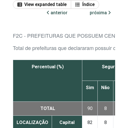
View expanded table
Índice
anterior
próxima
F2C - PREFEITURAS QUE POSSUEM CENTRO
Total de prefeituras que declararam possuir centr
Percentual (%)
Segurança p
Sim
Não
Não
sabe
TOTAL
90
8
2
LOCALIZAÇÃO
Capital
82
8
10