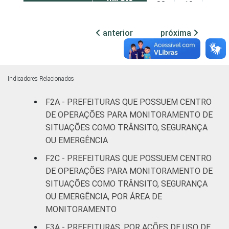
88
10
2
100 mil
habitantes
anterior
próxima
Mais de
100 mil
até 500
92
5
3
Indicadores Relacionados
mil
habitantes
F2A - PREFEITURAS QUE POSSUEM CENTRO
DE OPERAÇÕES PARA MONITORAMENTO DE
Mais de
SITUAÇÕES COMO TRÂNSITO, SEGURANÇA
500 mil
87
6
7
OU EMERGÊNCIA
habitantes
F2C - PREFEITURAS QUE POSSUEM CENTRO
DE OPERAÇÕES PARA MONITORAMENTO DE
Fonte: CGI.br/NIC.br, Centro Regional de
SITUAÇÕES COMO TRÂNSITO, SEGURANÇA
Estudos para o Desenvolvimento da
OU EMERGÊNCIA, POR ÁREA DE
Sociedade da Informação (Cetic.br),
MONITORAMENTO
Pesquisa sobre o uso das tecnologias de
informação e comunicação no setor público
F3A - PREFEITURAS, POR AÇÕES DE USO DE