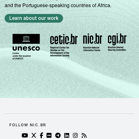
and the Portuguese-speaking countries of Africa.
Learn about our work
FOLLOW NIC.BR
YOUTUBE DO NIC.BR (ABRE EM NOVA ABA)
TWITTER DO NIC.BR (ABRE EM NOVA ABA)
FACEBOOK DO NIC.BR (ABRE EM NOVA AB
FLICKR DO NIC.BR (ABRE EM NOVA AB
TELEGRAM DO NIC.BR (ABRE EM N
LINKEDIN DO NIC.BR (ABRE EM
INSTAGRAM DO NIC.BR (AB
RSS DO NIC.BR (ABRE 