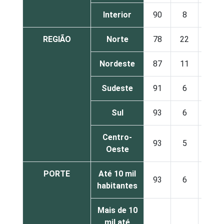
Interior
90
8
1
REGIÃO
Norte
78
22
0
Nordeste
87
11
2
Sudeste
91
6
2
Sul
93
6
1
Centro-
93
5
2
Oeste
PORTE
Até 10 mil
93
6
1
habitantes
Mais de 10
mil até