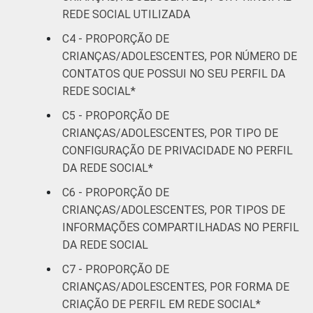
Mais de 3
90
REDE SOCIAL UTILIZADA
SM
C4 - PROPORÇÃO DE
CLASSE
CRIANÇAS/ADOLESCENTES, POR NÚMERO DE
AB
91
SOCIAL
CONTATOS QUE POSSUI NO SEU PERFIL DA
C
83
REDE SOCIAL*
C5 - PROPORÇÃO DE
DE
70
CRIANÇAS/ADOLESCENTES, POR TIPO DE
CONFIGURAÇÃO DE PRIVACIDADE NO PERFIL
¹Base: 2 261 usuários de Internet de 9 a 17
DA REDE SOCIAL*
anos. Respostas múltiplas. Dados coletados
C6 - PROPORÇÃO DE
entre setembro de 2013 e janeiro de 2014.
CRIANÇAS/ADOLESCENTES, POR TIPOS DE
Fonte: NIC.br - set/2013 a jan/2014
INFORMAÇÕES COMPARTILHADAS NO PERFIL
DA REDE SOCIAL
C7 - PROPORÇÃO DE
CRIANÇAS/ADOLESCENTES, POR FORMA DE
CRIAÇÃO DE PERFIL EM REDE SOCIAL*