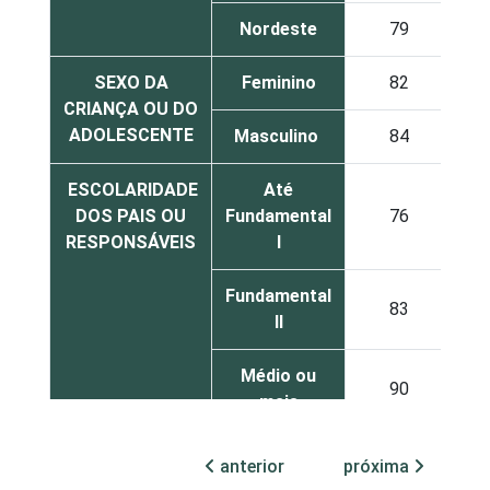
Nordeste
79
SEXO DA
Feminino
82
CRIANÇA OU DO
ADOLESCENTE
Masculino
84
ESCOLARIDADE
Até
DOS PAIS OU
Fundamental
76
RESPONSÁVEIS
I
Fundamental
83
II
Médio ou
90
mais
FAIXA ETÁRIA
De 9 a 10
anterior
próxima
62
DA CRIANÇA OU
anos