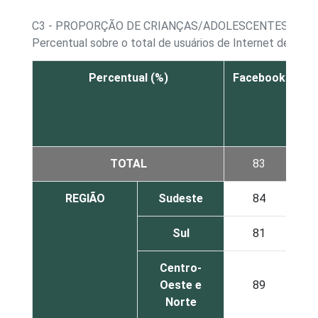
C3 - PROPORÇÃO DE CRIANÇAS/ADOLESCENTES, POR 
Percentual sobre o total de usuários de Internet de 9 a 
Percentual (%)
Facebook
Go
TOTAL
83
REGIÃO
Sudeste
84
Sul
81
Centro-
Oeste e
89
Norte