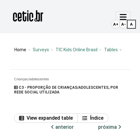
Ir para o conteúdo
Página inicial
A+
A-
A
Home
Surveys
TIC Kids Online Brasil
Tables
Crianças/adolescentes
C3 - PROPORÇÃO DE CRIANÇAS/ADOLESCENTES, POR
REDE SOCIAL UTILIZADA
View expanded table
Índice
anterior
próxima