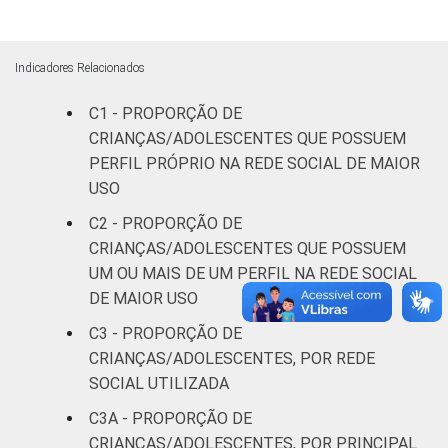
DO
ADOLESCENTE
De 11 a 12
79
anos
Indicadores Relacionados
C1 - PROPORÇÃO DE
De 13 a 14
86
CRIANÇAS/ADOLESCENTES QUE POSSUEM
anos
PERFIL PRÓPRIO NA REDE SOCIAL DE MAIOR
De 15 a 17
USO
94
anos
C2 - PROPORÇÃO DE
CRIANÇAS/ADOLESCENTES QUE POSSUEM
RENDA
Até 1 SM
71
UM OU MAIS DE UM PERFIL NA REDE SOCIAL
FAMILIAR
DE MAIOR USO
Mais de 1
80
C3 - PROPORÇÃO DE
SM até 2 SM
CRIANÇAS/ADOLESCENTES, POR REDE
Mais de 2
SOCIAL UTILIZADA
85
SM até 3 SM
C3A - PROPORÇÃO DE
CRIANÇAS/ADOLESCENTES, POR PRINCIPAL