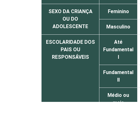
SEXO DA CRIANÇA
Feminino
OU DO
ADOLESCENTE
Masculino
ESCOLARIDADE DOS
Até
PAIS OU
Fundamental
RESPONSÁVEIS
I
Fundamental
II
Médio ou
mais
FAIXA ETÁRIA DA
De 9 a 10
CRIANÇA OU DO
anos
ADOLESCENTE