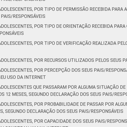
DOLESCENTES, POR TIPO DE PERMISSÃO RECEBIDA PARA A
66
65
 PAIS/RESPONSÁVEIS
58
56
ADOLESCENTES, POR TIPO DE ORIENTAÇÃO RECEBIDA PARA 
SPONSÁVEIS
48
40
ADOLESCENTES, POR TIPO DE VERIFICAÇÃO REALIZADA PEL
9 a 17 anos que usam Internet em casa. Respostas estimuladas.
ADOLESCENTES, POR RECURSOS UTILIZADOS PELOS SEUS 
 coletados entre outubro de 2014 e fevereiro de 2015.
ADOLESCENTES, POR PERCEPÇÃO DOS SEUS PAIS/RESPONSÁ
SEU USO DA INTERNET
/ADOLESCENTES QUE PASSARAM POR ALGUMA SITUAÇÃO D
MOS 12 MESES, SEGUNDO DECLARAÇÃO DOS SEUS PAIS/RESP
/ADOLESCENTES, POR PROBABILIDADE DE PASSAR POR AL
S, SEGUNDO DECLARAÇÃO DOS SEUS PAIS/RESPONSÁVEIS
ADOLESCENTES, POR CAPACIDADE DOS SEUS PAIS/RESPONS