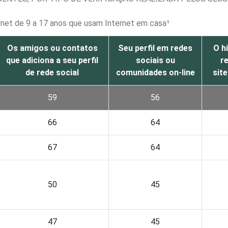
ernet de 9 a 17 anos que usam Internet em casa¹
Os amigos ou contatos
Seu perfil em redes
O h
que adiciona a seu perfil
sociais ou
r
de rede social
comunidades on-line
site
59
56
66
64
67
64
50
45
47
45