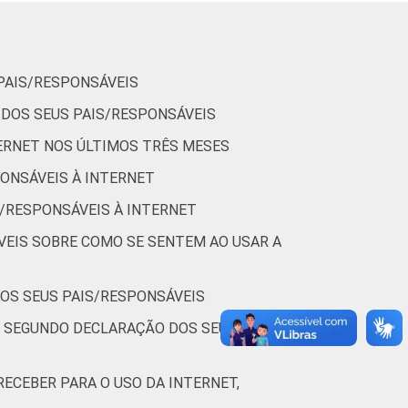
58
51
31
28
PAIS/RESPONSÁVEIS
 DOS SEUS PAIS/RESPONSÁVEIS
ERNET NOS ÚLTIMOS TRÊS MESES
34
34
PONSÁVEIS À INTERNET
50
44
S/RESPONSÁVEIS À INTERNET
VEIS SOBRE COMO SE SENTEM AO USAR A
44
39
DOS SEUS PAIS/RESPONSÁVEIS
43
39
, SEGUNDO DECLARAÇÃO DOS SEUS
ECEBER PARA O USO DA INTERNET,
39
32