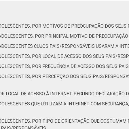
62
61
70
68
DOLESCENTES, POR MOTIVOS DE PREOCUPAÇÃO DOS SEUS 
ADOLESCENTES, POR PRINCIPAL MOTIVO DE PREOCUPAÇÃO
ADOLESCENTES CUJOS PAIS/RESPONSÁVEIS USARAM A INT
48
43
DOLESCENTES, POR LOCAL DE ACESSO DOS SEUS PAIS/RES
57
53
DOLESCENTES, POR FREQUÊNCIA DE ACESSO DOS SEUS PAI
DOLESCENTES, POR PERCEPÇÃO DOS SEUS PAIS/RESPONSÁ
50
50
OR LOCAL DE ACESSO À INTERNET, SEGUNDO DECLARAÇÃO 
59
60
DOLESCENTES QUE UTILIZAM A INTERNET COM SEGURANÇA
DOLESCENTES, POR TIPO DE ORIENTAÇÃO QUE COSTUMAM R
73
66
 PAIS/RESPONSÁVEIS