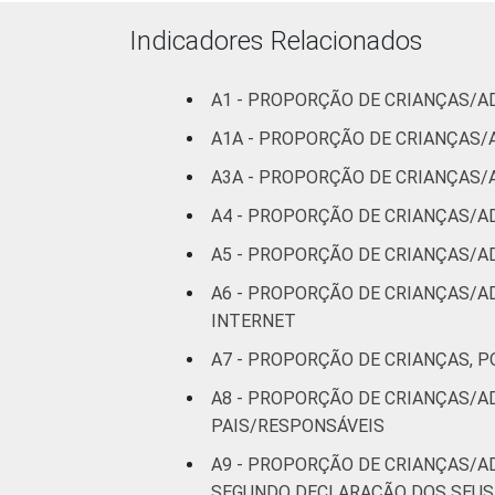
De 11 a 12
anos
Indicadores Relacionados
De 13 a 14
A1 - PROPORÇÃO DE CRIANÇAS/A
anos
A1A - PROPORÇÃO DE CRIANÇAS/
De 15 a 17
A3A - PROPORÇÃO DE CRIANÇAS/
anos
A4 - PROPORÇÃO DE CRIANÇAS/A
RENDA FAMILIAR
Até 1 SM
A5 - PROPORÇÃO DE CRIANÇAS/A
A6 - PROPORÇÃO DE CRIANÇAS/A
Mais de 1
INTERNET
SM até 2 SM
A7 - PROPORÇÃO DE CRIANÇAS, P
Mais de 2
A8 - PROPORÇÃO DE CRIANÇAS/A
SM até 3 SM
PAIS/RESPONSÁVEIS
Mais de 3
A9 - PROPORÇÃO DE CRIANÇAS/A
SM
SEGUNDO DECLARAÇÃO DOS SEUS