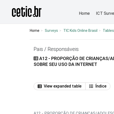
Ir para o conteúdo
Página inicial
Home
ICT Surv
Home
Surveys
TIC Kids Online Brasil
Tables
Pais / Responsáveis
A12 - PROPORÇÃO DE CRIANÇAS/AD
SOBRE SEU USO DA INTERNET
View expanded table
Índice
A12 - PROPORÇÃO DE CRIANÇAS/ADOLESC