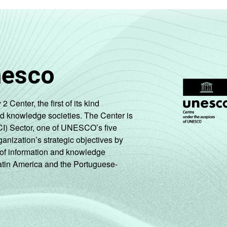
nesco
enter, the first of its kind
nd knowledge societies. The Center is
CI) Sector, one of UNESCO’s five
ganization’s strategic objectives by
ng of information and knowledge
Latin America and the Portuguese-