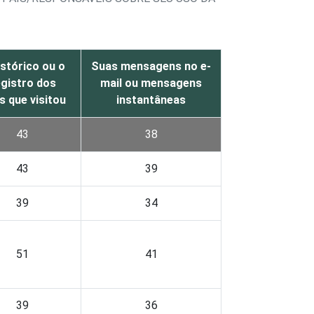
istórico ou o
Suas mensagens no e-
egistro dos
mail ou mensagens
s que visitou
instantâneas
43
38
43
39
39
34
51
41
39
36