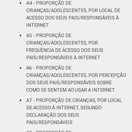
39
A4 - PROPORÇÃO DE
anos
CRIANÇAS/ADOLESCENTES, POR LOCAL DE
ACESSO DOS SEUS PAIS/RESPONSÁVEIS À
RENDA
Até 1 SM
35
INTERNET
FAMILIAR
Mais de 1
A5 - PROPORÇÃO DE
44
SM até 2 SM
CRIANÇAS/ADOLESCENTES, POR
FREQUÊNCIA DE ACESSO DOS SEUS
Mais de 2
PAIS/RESPONSÁVEIS À INTERNET
55
SM até 3 SM
A6 - PROPORÇÃO DE
CRIANÇAS/ADOLESCENTES, POR PERCEPÇÃO
Mais de 3
47
DOS SEUS PAIS/RESPONSÁVEIS SOBRE
SM
COMO SE SENTEM AO USAR A INTERNET
CLASSE
AB
68
A7 - PROPORÇÃO DE CRIANÇAS, POR LOCAL
SOCIAL
DE ACESSO À INTERNET, SEGUNDO
C
37
DECLARAÇÃO DOS SEUS
PAIS/RESPONSÁVEIS
DE
31