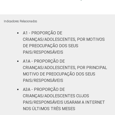
DOS PAIS OU
Fundamental
35
RESPONSÁVEIS
I
Fundamental
Indicadores Relacionados
50
II
A1 - PROPORÇÃO DE
Médio ou
CRIANÇAS/ADOLESCENTES, POR MOTIVOS
54
mais
DE PREOCUPAÇÃO DOS SEUS
PAIS/RESPONSÁVEIS
FAIXA ETÁRIA
De 9 a 10
42
A1A - PROPORÇÃO DE
DA CRIANÇA
anos
CRIANÇAS/ADOLESCENTES, POR PRINCIPAL
OU DO
MOTIVO DE PREOCUPAÇÃO DOS SEUS
ADOLESCENTE
De 11 a 12
48
PAIS/RESPONSÁVEIS
anos
A3A - PROPORÇÃO DE
De 13 a 14
CRIANÇAS/ADOLESCENTES CUJOS
46
anos
PAIS/RESPONSÁVEIS USARAM A INTERNET
NOS ÚLTIMOS TRÊS MESES
De 15 a 17