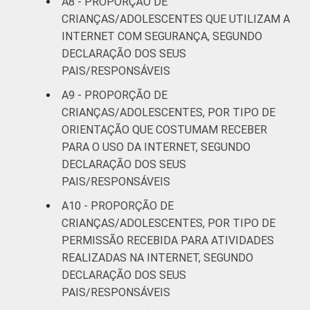
A8 - PROPORÇÃO DE
CRIANÇAS/ADOLESCENTES QUE UTILIZAM A
¹Base: 2 105 usuários de Internet de 9 a 17
INTERNET COM SEGURANÇA, SEGUNDO
anos. Respostas estimuladas. Cada item
DECLARAÇÃO DOS SEUS
apresentado se refere apenas aos
PAIS/RESPONSÁVEIS
resultados da alternativa "sim". Dados
coletados entre outubro de 2014 e fevereiro
A9 - PROPORÇÃO DE
de 2015.
CRIANÇAS/ADOLESCENTES, POR TIPO DE
Fonte: NIC.br - out 2014 / fev 2015
ORIENTAÇÃO QUE COSTUMAM RECEBER
PARA O USO DA INTERNET, SEGUNDO
DECLARAÇÃO DOS SEUS
PAIS/RESPONSÁVEIS
A10 - PROPORÇÃO DE
CRIANÇAS/ADOLESCENTES, POR TIPO DE
PERMISSÃO RECEBIDA PARA ATIVIDADES
REALIZADAS NA INTERNET, SEGUNDO
DECLARAÇÃO DOS SEUS
PAIS/RESPONSÁVEIS