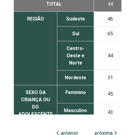
TOTAL
44
REGIÃO
Sudeste
46
Sul
65
Centro-
Oeste e
44
Norte
Nordeste
31
SEXO DA
Feminino
45
CRIANÇA OU
DO
Masculino
43
ADOLESCENTE
ESCOLARIDADE
Até
anterior
próxima