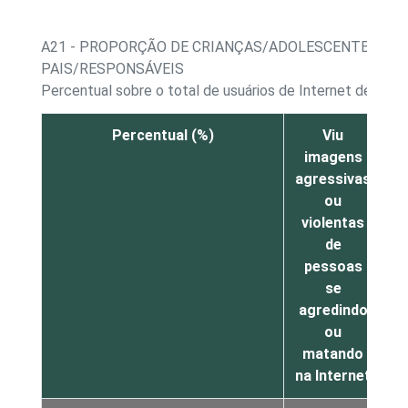
A21 - PROPORÇÃO DE CRIANÇAS/ADOLESCENTES, P
PAIS/RESPONSÁVEIS
Percentual sobre o total de usuários de Internet de 9 a 
Percentual (%)
Viu
imagens
i
agressivas
ou
I
violentas
de
c
pessoas
se
e
agredindo
ou
matando
na Internet