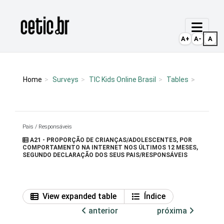
Ir para o conteúdo
Página inicial
A+
A-
A
Home
Surveys
TIC Kids Online Brasil
Tables
Pais / Responsáveis
A21 - PROPORÇÃO DE CRIANÇAS/ADOLESCENTES, POR
COMPORTAMENTO NA INTERNET NOS ÚLTIMOS 12 MESES,
SEGUNDO DECLARAÇÃO DOS SEUS PAIS/RESPONSÁVEIS
View expanded table
Índice
anterior
próxima