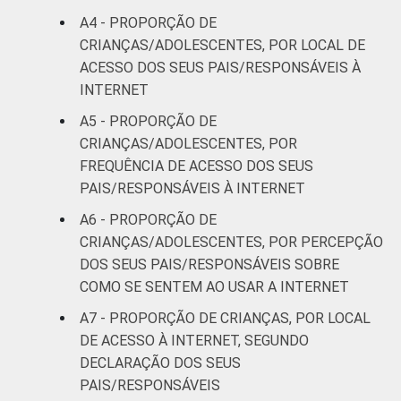
A4 - PROPORÇÃO DE
Mais de 2
55
33
CRIANÇAS/ADOLESCENTES, POR LOCAL DE
SM até 3 SM
ACESSO DOS SEUS PAIS/RESPONSÁVEIS À
INTERNET
Mais de 3
62
31
SM
A5 - PROPORÇÃO DE
CRIANÇAS/ADOLESCENTES, POR
CLASSE
AB
57
38
FREQUÊNCIA DE ACESSO DOS SEUS
SOCIAL
PAIS/RESPONSÁVEIS À INTERNET
C
61
36
A6 - PROPORÇÃO DE
CRIANÇAS/ADOLESCENTES, POR PERCEPÇÃO
DE
59
34
DOS SEUS PAIS/RESPONSÁVEIS SOBRE
COMO SE SENTEM AO USAR A INTERNET
¹Base: 2 105 usuários de Internet de 9 a 17
anos. Respostas múltiplas e
A7 - PROPORÇÃO DE CRIANÇAS, POR LOCAL
estimuladas.Dados coletados entre outubro
DE ACESSO À INTERNET, SEGUNDO
de 2014 e fevereiro de 2015.
DECLARAÇÃO DOS SEUS
Fonte: NIC.br - out 2014 / fev 2015
PAIS/RESPONSÁVEIS