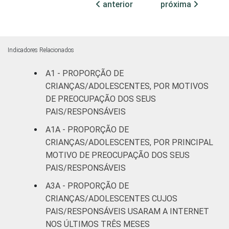
anterior
próxima
54
36
mais
FAIXA ETÁRIA
De 9 a 10
59
41
DA CRIANÇA
anos
Indicadores Relacionados
OU DO
ADOLESCENTE
De 11 a 12
A1 - PROPORÇÃO DE
60
44
anos
CRIANÇAS/ADOLESCENTES, POR MOTIVOS
DE PREOCUPAÇÃO DOS SEUS
De 13 a 14
PAIS/RESPONSÁVEIS
66
25
anos
A1A - PROPORÇÃO DE
CRIANÇAS/ADOLESCENTES, POR PRINCIPAL
De 15 a 17
53
39
MOTIVO DE PREOCUPAÇÃO DOS SEUS
anos
PAIS/RESPONSÁVEIS
RENDA
Até 1 SM
61
39
A3A - PROPORÇÃO DE
FAMILIAR
CRIANÇAS/ADOLESCENTES CUJOS
Mais de 1
PAIS/RESPONSÁVEIS USARAM A INTERNET
57
36
SM até 2 SM
NOS ÚLTIMOS TRÊS MESES