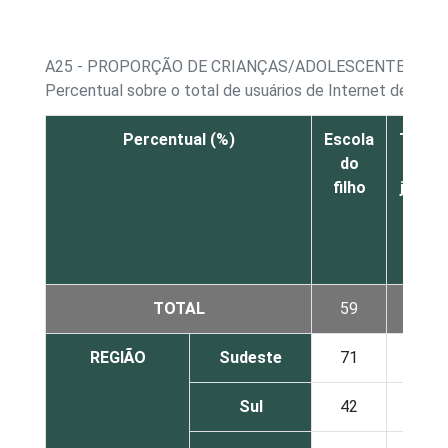
A25 - PROPORÇÃO DE CRIANÇAS/ADOLESCENTES, PO
Percentual sobre o total de usuários de Internet de 9 a 
Percentual (%)
Escola
Televi
do
rádi
filho
jornai
revis
TOTAL
59
36
REGIÃO
Sudeste
71
39
Sul
42
38