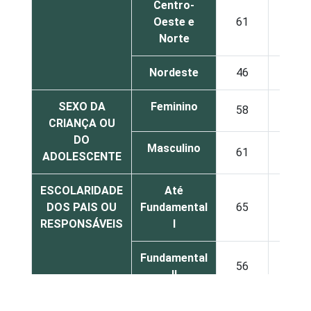
Centro-
Oeste e
61
39
Norte
Nordeste
46
28
SEXO DA
Feminino
58
38
CRIANÇA OU
DO
Masculino
61
34
ADOLESCENTE
ESCOLARIDADE
Até
DOS PAIS OU
Fundamental
65
34
RESPONSÁVEIS
I
Fundamental
56
42
II
Médio ou