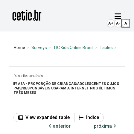
Ir para o conteúdo
Página inicial
A+
A-
A
Home
Surveys
TIC Kids Online Brasil
Tables
Pais / Responsáveis
A3A - PROPORÇÃO DE CRIANÇAS/ADOLESCENTES CUJOS
PAIS/RESPONSÁVEIS USARAM A INTERNET NOS ÚLTIMOS
TRÊS MESES
View expanded table
Índice
anterior
próxima