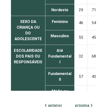
Nordeste
29
71
SEXO DA
Feminino
46
54
CRIANÇA OU
DO
Masculino
55
45
ADOLESCENTE
ESCOLARIDADE
Até
DOS PAIS OU
Fundamental
32
68
RESPONSÁVEIS
I
Fundamental
57
43
II
Médio ou
74
26
mais
anterior
próxima