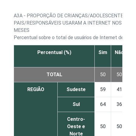
A3A - PROPORÇÃO DE CRIANÇAS/ADOLESCENTES CU
PAIS/RESPONSÁVEIS USARAM A INTERNET NOS ÚLTI
MESES
Percentual sobre o total de usuários de Internet de 9 a 
Percentual (%)
Sim
Não
r
TOTAL
50
50
REGIÃO
Sudeste
59
41
Sul
64
36
Centro-
Oeste e
50
50
Norte