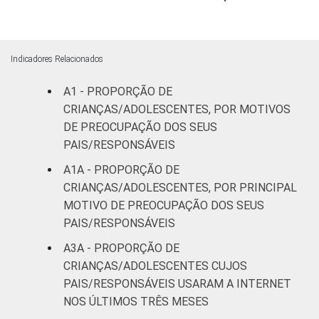
FAIXA ETÁRIA
De 9 a 10
61
39
DA CRIANÇA
anos
OU DO
ADOLESCENTE
De 11 a 12
Indicadores Relacionados
55
45
anos
A1 - PROPORÇÃO DE
De 13 a 14
CRIANÇAS/ADOLESCENTES, POR MOTIVOS
56
44
anos
DE PREOCUPAÇÃO DOS SEUS
PAIS/RESPONSÁVEIS
De 15 a 17
35
65
A1A - PROPORÇÃO DE
anos
CRIANÇAS/ADOLESCENTES, POR PRINCIPAL
MOTIVO DE PREOCUPAÇÃO DOS SEUS
RENDA
Até 1 SM
36
64
PAIS/RESPONSÁVEIS
FAMILIAR
Mais de 1
A3A - PROPORÇÃO DE
41
58
SM até 2 SM
CRIANÇAS/ADOLESCENTES CUJOS
PAIS/RESPONSÁVEIS USARAM A INTERNET
Mais de 2
NOS ÚLTIMOS TRÊS MESES
44
56
SM até 3 SM