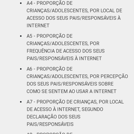
A4 - PROPORÇÃO DE
CRIANÇAS/ADOLESCENTES, POR LOCAL DE
Mais de 3
80
20
ACESSO DOS SEUS PAIS/RESPONSÁVEIS À
SM
INTERNET
CLASSE
AB
73
27
A5 - PROPORÇÃO DE
SOCIAL
CRIANÇAS/ADOLESCENTES, POR
C
48
52
FREQUÊNCIA DE ACESSO DOS SEUS
PAIS/RESPONSÁVEIS À INTERNET
DE
23
77
A6 - PROPORÇÃO DE
CRIANÇAS/ADOLESCENTES, POR PERCEPÇÃO
¹Base: 2 105 usuários de Internet de 9 a 17
DOS SEUS PAIS/RESPONSÁVEIS SOBRE
anos. Dados coletados entre outubro de
COMO SE SENTEM AO USAR A INTERNET
2014 e fevereiro de 2015.
Fonte: NIC.br - out 2014 / fev 2015
A7 - PROPORÇÃO DE CRIANÇAS, POR LOCAL
DE ACESSO À INTERNET, SEGUNDO
DECLARAÇÃO DOS SEUS
PAIS/RESPONSÁVEIS