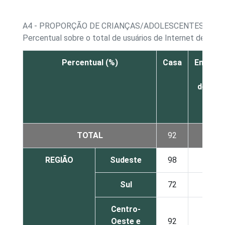
A4 - PROPORÇÃO DE CRIANÇAS/ADOLESCENTES, POR
Percentual sobre o total de usuários de Internet de 9 a 
Percentual (%)
Casa
Enquan
se
desloc
TOTAL
92
32
REGIÃO
Sudeste
98
33
Sul
72
24
Centro-
Oeste e
92
38