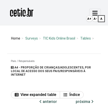
Ir para o conteúdo
Página inicial
A+
A-
A
Home
Surveys
TIC Kids Online Brasil
Tables
Pais / Responsáveis
A4 - PROPORÇÃO DE CRIANÇAS/ADOLESCENTES, POR
LOCAL DE ACESSO DOS SEUS PAIS/RESPONSÁVEIS À
INTERNET
View expanded table
Índice
anterior
próxima