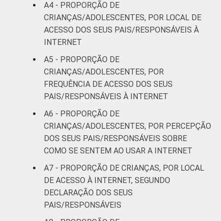
95
29
A4 - PROPORÇÃO DE
SM até 3 SM
CRIANÇAS/ADOLESCENTES, POR LOCAL DE
ACESSO DOS SEUS PAIS/RESPONSÁVEIS À
Mais de 3
89
27
INTERNET
SM
A5 - PROPORÇÃO DE
CLASSE
AB
86
36
CRIANÇAS/ADOLESCENTES, POR
SOCIAL
FREQUÊNCIA DE ACESSO DOS SEUS
C
96
30
PAIS/RESPONSÁVEIS À INTERNET
A6 - PROPORÇÃO DE
DE
89
26
CRIANÇAS/ADOLESCENTES, POR PERCEPÇÃO
DOS SEUS PAIS/RESPONSÁVEIS SOBRE
¹Base: 931 usuários de Internet de 9 a 17
COMO SE SENTEM AO USAR A INTERNET
anos cujos pais/responsáveis são usuários de
A7 - PROPORÇÃO DE CRIANÇAS, POR LOCAL
Internet. Respostas estimuladas. Cada item
apresentado se refere apenas aos
DE ACESSO À INTERNET, SEGUNDO
resultados da alternativa "sim". Dados
DECLARAÇÃO DOS SEUS
coletados entre outubro de 2014 e fevereiro
PAIS/RESPONSÁVEIS
de 2015.