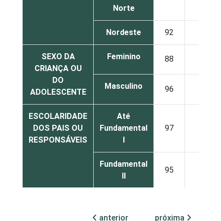
Norte
Nordeste
92
31
SEXO DA
Feminino
88
34
CRIANÇA OU
DO
Masculino
96
30
ADOLESCENTE
ESCOLARIDADE
Até
DOS PAIS OU
Fundamental
97
25
RESPONSÁVEIS
I
Fundamental
95
38
II
Médio ou
88
34
mais
anterior
próxima