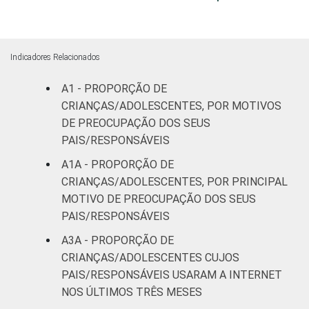
FAIXA ETÁRIA
De 9 a 10
95
32
DA CRIANÇA
anos
OU DO
Indicadores Relacionados
ADOLESCENTE
De 11 a 12
92
43
anos
A1 - PROPORÇÃO DE
CRIANÇAS/ADOLESCENTES, POR MOTIVOS
De 13 a 14
DE PREOCUPAÇÃO DOS SEUS
87
21
anos
PAIS/RESPONSÁVEIS
A1A - PROPORÇÃO DE
De 15 a 17
97
39
CRIANÇAS/ADOLESCENTES, POR PRINCIPAL
anos
MOTIVO DE PREOCUPAÇÃO DOS SEUS
PAIS/RESPONSÁVEIS
RENDA
Até 1 SM
90
30
FAMILIAR
A3A - PROPORÇÃO DE
Mais de 1
CRIANÇAS/ADOLESCENTES CUJOS
97
47
SM até 2 SM
PAIS/RESPONSÁVEIS USARAM A INTERNET
NOS ÚLTIMOS TRÊS MESES
Mais de 2