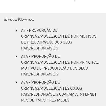
Médio ou
50
26
mais
Indicadores Relacionados
FAIXA ETÁRIA
De 9 a 10
51
35
DA CRIANÇA
anos
A1 - PROPORÇÃO DE
OU DO
CRIANÇAS/ADOLESCENTES, POR MOTIVOS
ADOLESCENTE
De 11 a 12
DE PREOCUPAÇÃO DOS SEUS
47
34
anos
PAIS/RESPONSÁVEIS
A1A - PROPORÇÃO DE
De 13 a 14
32
19
CRIANÇAS/ADOLESCENTES, POR PRINCIPAL
anos
MOTIVO DE PREOCUPAÇÃO DOS SEUS
PAIS/RESPONSÁVEIS
De 15 a 17
55
17
anos
A3A - PROPORÇÃO DE
CRIANÇAS/ADOLESCENTES CUJOS
RENDA
Até 1 SM
40
32
PAIS/RESPONSÁVEIS USARAM A INTERNET
FAMILIAR
NOS ÚLTIMOS TRÊS MESES
Mais de 1