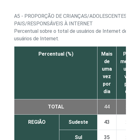
A5 - PROPORÇÃO DE CRIANÇAS/ADOLESCENTES, POR
PAIS/RESPONSÁVEIS À INTERNET
Percentual sobre o total de usuários de Internet de 9 a 
usuários de Internet.
Percentual (%)
Mais
Pelo
de
menos
uma
uma
vez
vez
por
por
dia
dia
TOTAL
44
25
REGIÃO
Sudeste
43
23
Sul
35
25