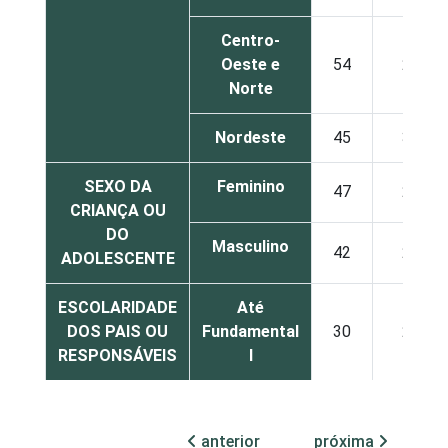
Centro-
Oeste e
54
29
Norte
Nordeste
45
31
SEXO DA
Feminino
47
26
CRIANÇA OU
DO
Masculino
42
24
ADOLESCENTE
ESCOLARIDADE
Até
DOS PAIS OU
Fundamental
30
23
RESPONSÁVEIS
I
Fundamental
50
27
II
anterior
próxima