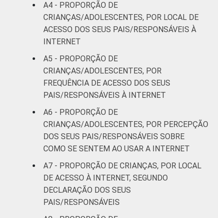
56
26
A4 - PROPORÇÃO DE
SM até 2 SM
CRIANÇAS/ADOLESCENTES, POR LOCAL DE
ACESSO DOS SEUS PAIS/RESPONSÁVEIS À
Mais de 2
47
33
INTERNET
SM até 3 SM
A5 - PROPORÇÃO DE
Mais de 3
CRIANÇAS/ADOLESCENTES, POR
38
18
SM
FREQUÊNCIA DE ACESSO DOS SEUS
PAIS/RESPONSÁVEIS À INTERNET
CLASSE
AB
48
28
A6 - PROPORÇÃO DE
SOCIAL
CRIANÇAS/ADOLESCENTES, POR PERCEPÇÃO
C
42
22
DOS SEUS PAIS/RESPONSÁVEIS SOBRE
COMO SE SENTEM AO USAR A INTERNET
DE
40
35
A7 - PROPORÇÃO DE CRIANÇAS, POR LOCAL
¹Base: 931 usuários de Internet de 9 a 17
DE ACESSO À INTERNET, SEGUNDO
anos cujos pais/responsáveis são usuários de
DECLARAÇÃO DOS SEUS
Internet.
PAIS/RESPONSÁVEIS
Fonte: NIC.br - out 2014 / fev 2015