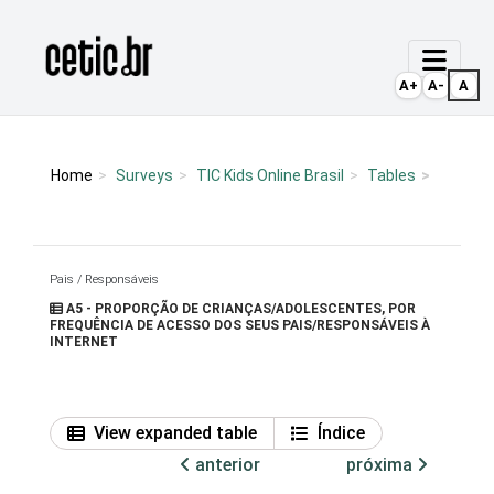
Ir para o conteúdo
Página inicial
A+
A-
A
Home
Surveys
TIC Kids Online Brasil
Tables
Pais / Responsáveis
A5 - PROPORÇÃO DE CRIANÇAS/ADOLESCENTES, POR
FREQUÊNCIA DE ACESSO DOS SEUS PAIS/RESPONSÁVEIS À
INTERNET
View expanded table
Índice
anterior
próxima