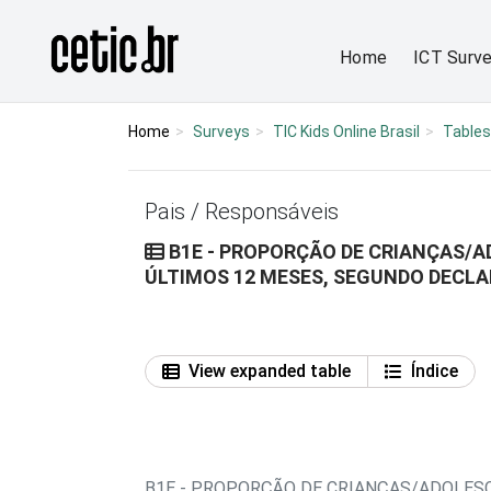
Ir para o conteúdo
Página inicial
Home
ICT Surv
Home
Surveys
TIC Kids Online Brasil
Tables
Pais / Responsáveis
B1E - PROPORÇÃO DE CRIANÇAS/
ÚLTIMOS 12 MESES, SEGUNDO DECLA
View expanded table
Índice
B1E - PROPORÇÃO DE CRIANÇAS/ADOLES