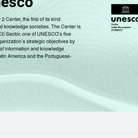
nesco
enter, the first of its kind
nd knowledge societies. The Center is
CI) Sector, one of UNESCO’s five
ganization’s strategic objectives by
ng of information and knowledge
Latin America and the Portuguese-