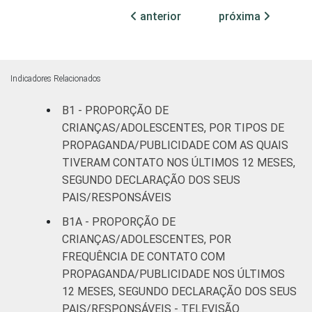
anterior
próxima
Médio ou
19
69
mais
FAIXA ETÁRIA
De 11 a 12
Indicadores Relacionados
14
79
DA CRIANÇA
anos
OU DO
B1 - PROPORÇÃO DE
ADOLESCENTE
De 13 a 14
CRIANÇAS/ADOLESCENTES, POR TIPOS DE
9
79
anos
PROPAGANDA/PUBLICIDADE COM AS QUAIS
TIVERAM CONTATO NOS ÚLTIMOS 12 MESES,
De 15 a 17
SEGUNDO DECLARAÇÃO DOS SEUS
15
75
anos
PAIS/RESPONSÁVEIS
B1A - PROPORÇÃO DE
RENDA
Até 1 SM
9
83
CRIANÇAS/ADOLESCENTES, POR
FAMILIAR
FREQUÊNCIA DE CONTATO COM
Mais de 1
13
80
PROPAGANDA/PUBLICIDADE NOS ÚLTIMOS
SM até 2 SM
12 MESES, SEGUNDO DECLARAÇÃO DOS SEUS
PAIS/RESPONSÁVEIS - TELEVISÃO