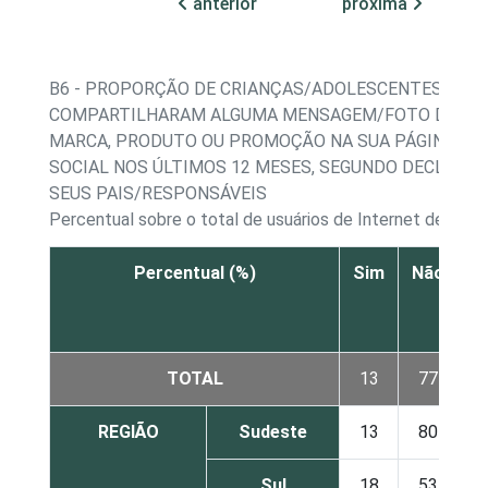
anterior
próxima
B6 - PROPORÇÃO DE CRIANÇAS/ADOLESCENTES QUE
COMPARTILHARAM ALGUMA MENSAGEM/FOTO DE AL
MARCA, PRODUTO OU PROMOÇÃO NA SUA PÁGINA DE
SOCIAL NOS ÚLTIMOS 12 MESES, SEGUNDO DECLARA
SEUS PAIS/RESPONSÁVEIS
Percentual sobre o total de usuários de Internet de 11 a
Percentual (%)
Sim
Não
s
TOTAL
13
77
REGIÃO
Sudeste
13
80
Sul
18
53