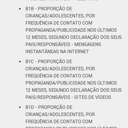
Mais de 2
16
76
SM até 3 SM
B1B - PROPORÇÃO DE
CRIANÇAS/ADOLESCENTES, POR
Mais de 3
FREQUÊNCIA DE CONTATO COM
14
72
SM
PROPAGANDA/PUBLICIDADE NOS ÚLTIMOS
12 MESES, SEGUNDO DECLARAÇÃO DOS SEUS
CLASSE
AB
17
66
PAIS/RESPONSÁVEIS - MENSAGENS
SOCIAL
INSTANTÂNEAS NA INTERNET
C
12
80
B1C - PROPORÇÃO DE
CRIANÇAS/ADOLESCENTES, POR
DE
8
84
FREQUÊNCIA DE CONTATO COM
PROPAGANDA/PUBLICIDADE NOS ÚLTIMOS
¹Base: 1 798 usuários de Internet de 11 a 17
12 MESES, SEGUNDO DECLARAÇÃO DOS SEUS
anos. Dados coletados entre outubro de
PAIS/RESPONSÁVEIS - SITES DE VÍDEOS
2014 e fevereiro de 2015.
Fonte: NIC.br - out 2014 / fev 2015
B1D - PROPORÇÃO DE
CRIANÇAS/ADOLESCENTES, POR
FREQUÊNCIA DE CONTATO COM