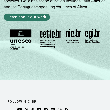
societies. Cetic.br’s scope of action includes Latin America
and the Portuguese-speaking countries of Africa.
Learn about our work
FOLLOW NIC.BR
YOUTUBE DO NIC.BR (ABRE EM NOVA ABA)
TWITTER DO NIC.BR (ABRE EM NOVA ABA)
FACEBOOK DO NIC.BR (ABRE EM NOVA AB
FLICKR DO NIC.BR (ABRE EM NOVA AB
TELEGRAM DO NIC.BR (ABRE EM N
LINKEDIN DO NIC.BR (ABRE EM
INSTAGRAM DO NIC.BR (AB
RSS DO NIC.BR (ABRE 