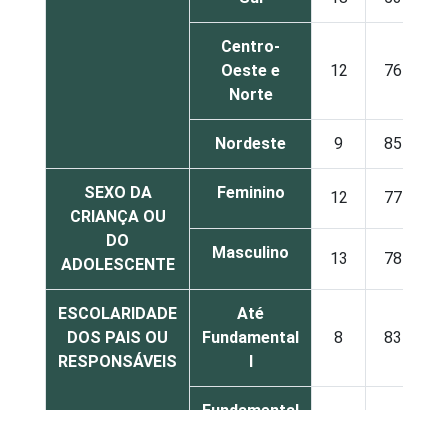
Centro-
Oeste e
12
76
Norte
Nordeste
9
85
SEXO DA
Feminino
12
77
CRIANÇA OU
DO
Masculino
13
78
ADOLESCENTE
ESCOLARIDADE
Até
DOS PAIS OU
Fundamental
8
83
RESPONSÁVEIS
I
Fundamental
16
75
II