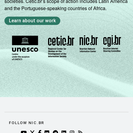
societies. Cetic.br’s scope of action includes Latin America
and the Portuguese-speaking countries of Africa.
Learn about our work
FOLLOW NIC.BR
YOUTUBE DO NIC.BR (ABRE EM NOVA ABA)
TWITTER DO NIC.BR (ABRE EM NOVA ABA)
FACEBOOK DO NIC.BR (ABRE EM NOVA AB
FLICKR DO NIC.BR (ABRE EM NOVA AB
TELEGRAM DO NIC.BR (ABRE EM N
LINKEDIN DO NIC.BR (ABRE EM
INSTAGRAM DO NIC.BR (AB
RSS DO NIC.BR (ABRE 