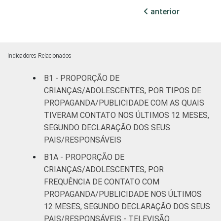
Médio ou
anterior
6
76
mais
FAIXA ETÁRIA
De 11 a 12
7
86
DA CRIANÇA OU
anos
Indicadores Relacionados
DO
ADOLESCENTE
B1 - PROPORÇÃO DE
De 13 a 14
4
63
anos
CRIANÇAS/ADOLESCENTES, POR TIPOS DE
PROPAGANDA/PUBLICIDADE COM AS QUAIS
De 15 a 17
TIVERAM CONTATO NOS ÚLTIMOS 12 MESES,
9
76
anos
SEGUNDO DECLARAÇÃO DOS SEUS
PAIS/RESPONSÁVEIS
RENDA
Até 1 SM
6
82
B1A - PROPORÇÃO DE
FAMILIAR
CRIANÇAS/ADOLESCENTES, POR
Mais de 1
10
81
FREQUÊNCIA DE CONTATO COM
SM até 2 SM
PROPAGANDA/PUBLICIDADE NOS ÚLTIMOS
12 MESES, SEGUNDO DECLARAÇÃO DOS SEUS
Mais de 2
8
79
PAIS/RESPONSÁVEIS - TELEVISÃO