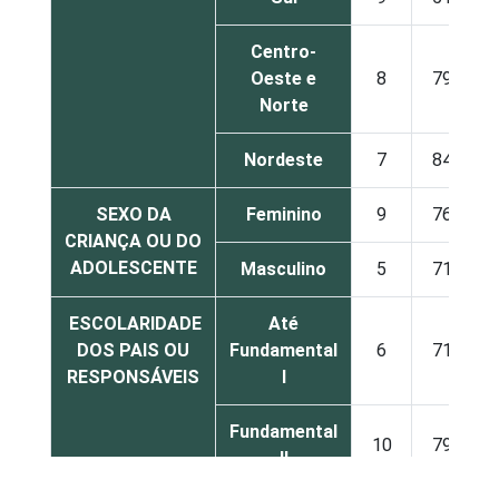
Centro-
Oeste e
8
79
Norte
Nordeste
7
84
SEXO DA
Feminino
9
76
CRIANÇA OU DO
ADOLESCENTE
Masculino
5
71
ESCOLARIDADE
Até
DOS PAIS OU
Fundamental
6
71
RESPONSÁVEIS
I
Fundamental
10
79
II