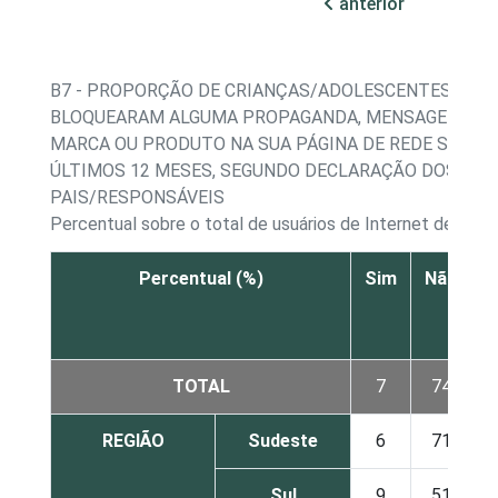
anterior
B7 - PROPORÇÃO DE CRIANÇAS/ADOLESCENTES QUE
BLOQUEARAM ALGUMA PROPAGANDA, MENSAGEM OU 
MARCA OU PRODUTO NA SUA PÁGINA DE REDE SOCIA
ÚLTIMOS 12 MESES, SEGUNDO DECLARAÇÃO DOS SEU
PAIS/RESPONSÁVEIS
Percentual sobre o total de usuários de Internet de 11 a
Percentual (%)
Sim
Não
s
TOTAL
7
74
REGIÃO
Sudeste
6
71
Sul
9
51