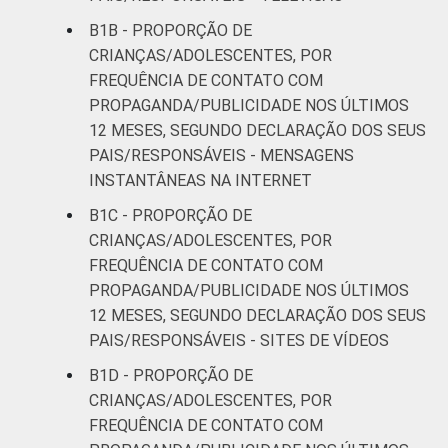
SM até 3 SM
B1B - PROPORÇÃO DE
Mais de 3
CRIANÇAS/ADOLESCENTES, POR
5
54
SM
FREQUÊNCIA DE CONTATO COM
PROPAGANDA/PUBLICIDADE NOS ÚLTIMOS
CLASSE
AB
7
73
12 MESES, SEGUNDO DECLARAÇÃO DOS SEUS
SOCIAL
PAIS/RESPONSÁVEIS - MENSAGENS
C
8
71
INSTANTÂNEAS NA INTERNET
B1C - PROPORÇÃO DE
DE
3
86
CRIANÇAS/ADOLESCENTES, POR
FREQUÊNCIA DE CONTATO COM
¹Base: 1 798 usuários de Internet de 11 a 17
PROPAGANDA/PUBLICIDADE NOS ÚLTIMOS
anos. Dados coletados entre outubro de
12 MESES, SEGUNDO DECLARAÇÃO DOS SEUS
2014 e fevereiro de 2015.
PAIS/RESPONSÁVEIS - SITES DE VÍDEOS
Fonte: NIC.br - out 2014 / fev 2015
B1D - PROPORÇÃO DE
CRIANÇAS/ADOLESCENTES, POR
FREQUÊNCIA DE CONTATO COM