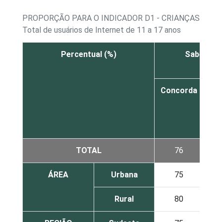
PROPORÇÃO PARA O INDICADOR D1 - CRIANÇAS E AD
Total de usuários de Internet de 11 a 17 anos
Percentual (%)
Sabe mais
Concorda
co
di
TOTAL
76
ÁREA
Urbana
75
Rural
80