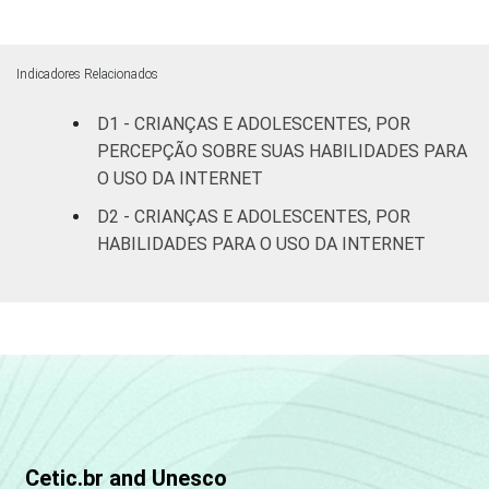
Fundamental
80
II
Indicadores Relacionados
D1 - CRIANÇAS E ADOLESCENTES, POR
Médio ou
72
PERCEPÇÃO SOBRE SUAS HABILIDADES PARA
mais
O USO DA INTERNET
FAIXA ETÁRIA
De 11 a 12
D2 - CRIANÇAS E ADOLESCENTES, POR
64
DA CRIANÇA
anos
HABILIDADES PARA O USO DA INTERNET
OU DO
ADOLESCENTE
De 13 a 14
74
anos
De 15 a 17
83
anos
RENDA
Até 1 SM
77
FAMILIAR
Cetic.br and Unesco