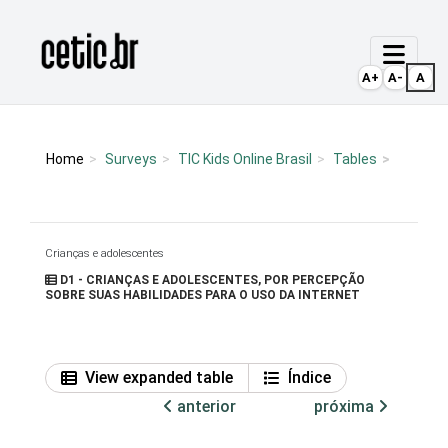
Ir para o conteúdo
Página inicial
A+
A-
A
Home
Surveys
TIC Kids Online Brasil
Tables
Crianças e adolescentes
D1 - CRIANÇAS E ADOLESCENTES, POR PERCEPÇÃO
SOBRE SUAS HABILIDADES PARA O USO DA INTERNET
View expanded table
Índice
anterior
próxima