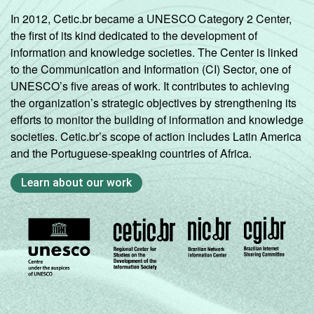
Mais de 1
77
In 2012, Cetic.br became a UNESCO Category 2 Center,
SM até 2 SM
the first of its kind dedicated to the development of
information and knowledge societies. The Center is linked
Mais de 2
74
to the Communication and Information (CI) Sector, one of
SM até 3 SM
UNESCO’s five areas of work. It contributes to achieving
the organization’s strategic objectives by strengthening its
Mais de 3
74
efforts to monitor the building of information and knowledge
SM
societies. Cetic.br’s scope of action includes Latin America
and the Portuguese-speaking countries of Africa.
CLASSE
AB
74
SOCIAL
Learn about our work
C
75
DE
79
Fonte: CGI.br/NIC.br, Centro Regional de
Estudos para o Desenvolvimento da
Sociedade da Informação (Cetic.br),