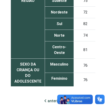
REGIÃO
Sudeste
75
Nordeste
72
Sul
82
Norte
74
Centro-
81
Oeste
SEXO DA
Masculino
76
CRIANÇA OU
DO
Feminino
76
ADOLESCENTE
ESCOLARIDADE
Até
DOS PAIS OU
Fundamental
80
anterior
próxima
RESPONSÁVEIS
I