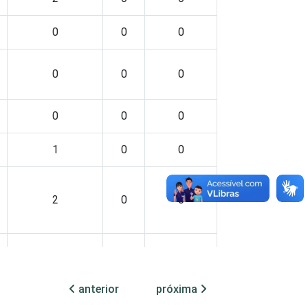
0
0
0
0
0
0
0
0
0
1
0
0
2
0
0
1
0
0
anterior
próxima