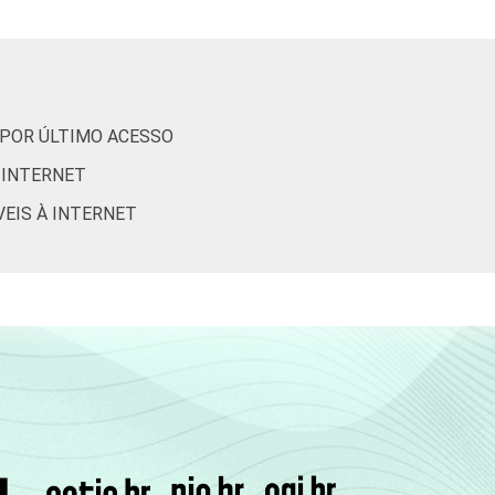
1
0
0
1
0
0
 POR ÚLTIMO ACESSO
2
0
0
 INTERNET
VEIS À INTERNET
0
0
0
1
0
0
1
0
0
1
0
0