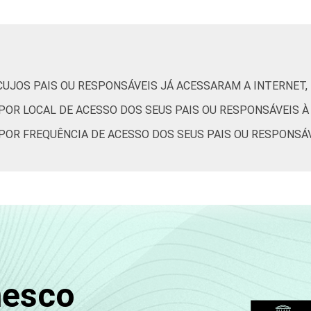
89
8
2
86
12
1
CUJOS PAIS OU RESPONSÁVEIS JÁ ACESSARAM A INTERNET,
87
7
4
 POR LOCAL DE ACESSO DOS SEUS PAIS OU RESPONSÁVEIS À
 POR FREQUÊNCIA DE ACESSO DOS SEUS PAIS OU RESPONSÁ
81
15
4
86
10
3
72
21
5
nesco
85
10
5
M