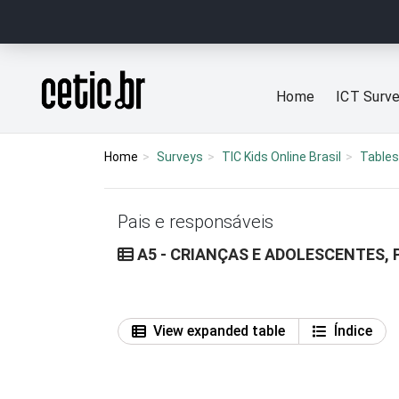
Ir para o conteúdo
Página inicial
Home
ICT Surv
Home
Surveys
TIC Kids Online Brasil
Tables
Pais e responsáveis
A5 - CRIANÇAS E ADOLESCENTES, 
View expanded table
Índice