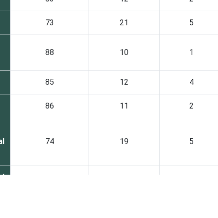
73
21
5
88
10
1
85
12
4
86
11
2
al
74
19
5
al
79
16
4