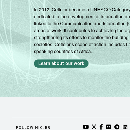
Mais de 2
In 2012, Cetic.br became a UNESCO Category 2 C
SM até 3 S
dedicated to the development of information a
linked to the Communication and Information (
Mais de 3
areas of work. It contributes to achieving the or
SM
strengthening its efforts to monitor the buildi
societies. Cetic.br’s scope of action includes 
CLASSE SOCIAL
AB
speaking countries of Africa.
Learn about our work
C
DE
Fonte: CGI.br/NIC.br, Centro Regional 
por Crianças e Adolescentes no Brasil -
YOUTUBE DO NIC.BR
TWITTER DO NIC
FACEBOOK DO
FLICKR DO
TELEGR
LI
FOLLOW NIC.BR