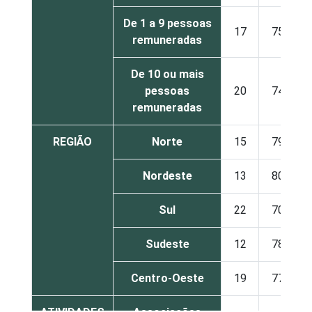
De 1 a 9 pessoas
17
75
remuneradas
De 10 ou mais
pessoas
20
74
remuneradas
REGIÃO
Norte
15
79
Nordeste
13
80
Sul
22
70
Sudeste
12
78
Centro-Oeste
19
77