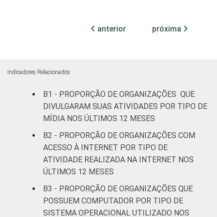
ATIVIDADES
Associações
FIM
patronais,
18
71
profissionais e
anterior
próxima
sindicais
Cultura e
15
76
recreação
Indicadores Relacionados
B1 - PROPORÇÃO DE ORGANIZAÇÕES QUE
Educação, e
19
71
Pesquisa
DIVULGARAM SUAS ATIVIDADES POR TIPO DE
MÍDIA NOS ÚLTIMOS 12 MESES
Desenvolvimento
B2 - PROPORÇÃO DE ORGANIZAÇÕES COM
e Defesa de
17
74
ACESSO À INTERNET POR TIPO DE
Direitos
ATIVIDADE REALIZADA NA INTERNET NOS
ÚLTIMOS 12 MESES
Religião
13
76
B3 - PROPORÇÃO DE ORGANIZAÇÕES QUE
Saúde e
POSSUEM COMPUTADOR POR TIPO DE
assistência
12
79
SISTEMA OPERACIONAL UTILIZADO NOS