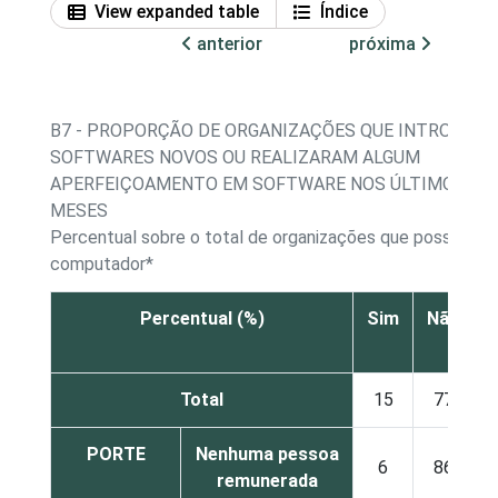
View expanded table
Índice
anterior
próxima
B7 - PROPORÇÃO DE ORGANIZAÇÕES QUE INTRODUZ
SOFTWARES NOVOS OU REALIZARAM ALGUM
APERFEIÇOAMENTO EM SOFTWARE NOS ÚLTIMOS 12
MESES
Percentual sobre o total de organizações que possuem
computador*
Percentual (%)
Sim
Não
s
Total
15
77
PORTE
Nenhuma pessoa
6
86
remunerada