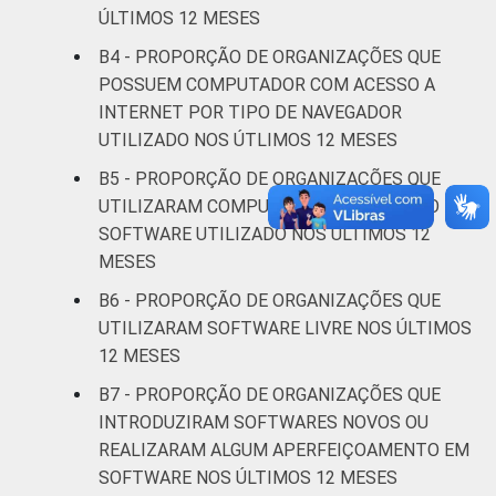
social
ÚLTIMOS 12 MESES
B4 - PROPORÇÃO DE ORGANIZAÇÕES QUE
Outros
14
84
POSSUEM COMPUTADOR COM ACESSO A
INTERNET POR TIPO DE NAVEGADOR
* Base: 1966 organizações sem fins
UTILIZADO NOS ÚTLIMOS 12 MESES
lucrativos que declararam possuir
B5 - PROPORÇÃO DE ORGANIZAÇÕES QUE
computador. Dados coletados entre outubro
de 2013 e abril de 2014.
UTILIZARAM COMPUTADOR POR FUNÇÃO DO
Fonte: NIC.br - out 2013 / abr 2014
SOFTWARE UTILIZADO NOS ÚLTIMOS 12
MESES
B6 - PROPORÇÃO DE ORGANIZAÇÕES QUE
UTILIZARAM SOFTWARE LIVRE NOS ÚLTIMOS
12 MESES
B7 - PROPORÇÃO DE ORGANIZAÇÕES QUE
INTRODUZIRAM SOFTWARES NOVOS OU
REALIZARAM ALGUM APERFEIÇOAMENTO EM
SOFTWARE NOS ÚLTIMOS 12 MESES