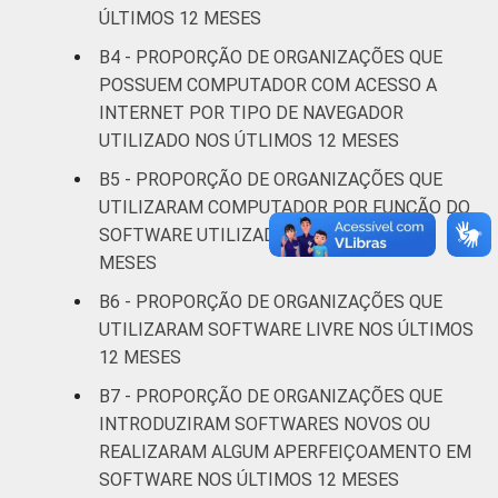
social
ÚLTIMOS 12 MESES
B4 - PROPORÇÃO DE ORGANIZAÇÕES QUE
Outros
14
84
POSSUEM COMPUTADOR COM ACESSO A
INTERNET POR TIPO DE NAVEGADOR
* Base: 1966 organizações sem fins
UTILIZADO NOS ÚTLIMOS 12 MESES
lucrativos que declararam possuir
B5 - PROPORÇÃO DE ORGANIZAÇÕES QUE
computador. Dados coletados entre outubro
de 2013 e abril de 2014.
UTILIZARAM COMPUTADOR POR FUNÇÃO DO
Fonte: NIC.br - out 2013 / abr 2014
SOFTWARE UTILIZADO NOS ÚLTIMOS 12
MESES
B6 - PROPORÇÃO DE ORGANIZAÇÕES QUE
UTILIZARAM SOFTWARE LIVRE NOS ÚLTIMOS
12 MESES
B7 - PROPORÇÃO DE ORGANIZAÇÕES QUE
INTRODUZIRAM SOFTWARES NOVOS OU
REALIZARAM ALGUM APERFEIÇOAMENTO EM
SOFTWARE NOS ÚLTIMOS 12 MESES