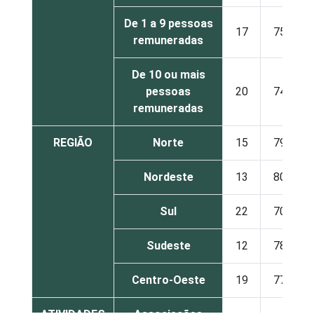
De 1 a 9 pessoas
17
75
remuneradas
De 10 ou mais
pessoas
20
74
remuneradas
REGIÃO
Norte
15
79
Nordeste
13
80
Sul
22
70
Sudeste
12
78
Centro-Oeste
19
77