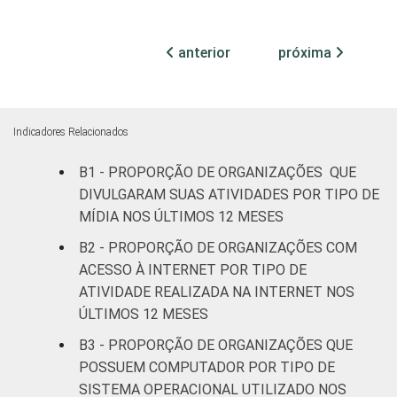
ATIVIDADES
Associações
FIM
patronais,
18
71
profissionais e
anterior
próxima
sindicais
Cultura e
15
76
recreação
Indicadores Relacionados
B1 - PROPORÇÃO DE ORGANIZAÇÕES QUE
Educação, e
19
71
Pesquisa
DIVULGARAM SUAS ATIVIDADES POR TIPO DE
MÍDIA NOS ÚLTIMOS 12 MESES
Desenvolvimento
B2 - PROPORÇÃO DE ORGANIZAÇÕES COM
e Defesa de
17
74
ACESSO À INTERNET POR TIPO DE
Direitos
ATIVIDADE REALIZADA NA INTERNET NOS
ÚLTIMOS 12 MESES
Religião
13
76
B3 - PROPORÇÃO DE ORGANIZAÇÕES QUE
Saúde e
POSSUEM COMPUTADOR POR TIPO DE
assistência
12
79
SISTEMA OPERACIONAL UTILIZADO NOS