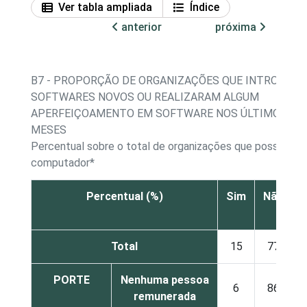
Ver tabla ampliada
Índice
anterior
próxima
B7 - PROPORÇÃO DE ORGANIZAÇÕES QUE INTRODUZ
SOFTWARES NOVOS OU REALIZARAM ALGUM
APERFEIÇOAMENTO EM SOFTWARE NOS ÚLTIMOS 12
MESES
Percentual sobre o total de organizações que possuem
computador*
Percentual (%)
Sim
Não
s
Total
15
77
PORTE
Nenhuma pessoa
6
86
remunerada