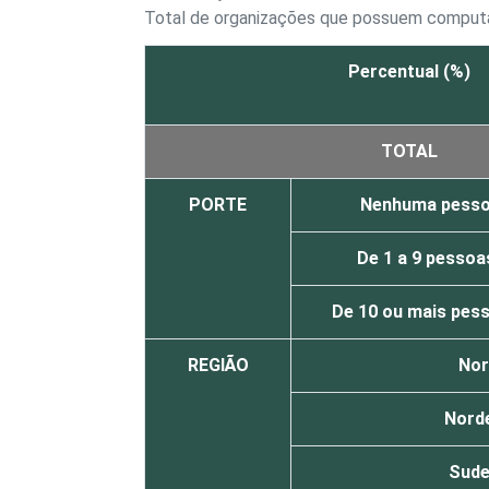
Total de organizações que possuem comput
Percentual (%)
TOTAL
PORTE
Nenhuma pesso
De 1 a 9 pesso
De 10 ou mais pes
REGIÃO
Nor
Nord
Sude