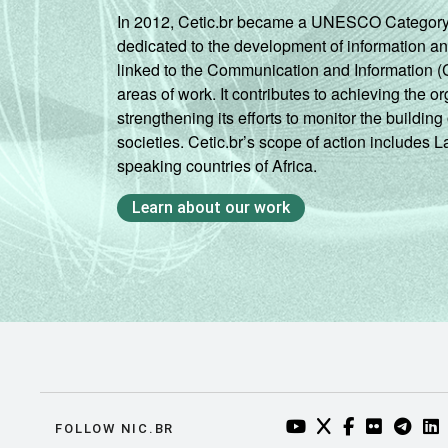
In 2012, Cetic.br became a UNESCO Category 2 C
dedicated to the development of information a
linked to the Communication and Information (
areas of work. It contributes to achieving the or
strengthening its efforts to monitor the buildi
societies. Cetic.br’s scope of action includes 
speaking countries of Africa.
Learn about our work
YOUTUBE DO NIC.BR
TWITTER DO NIC
FACEBOOK DO
FLICKR DO
TELEGR
LI
FOLLOW NIC.BR