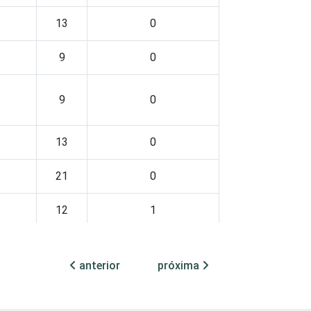
13
0
9
0
9
0
13
0
21
0
12
1
13
0
anterior
próxima
12
0