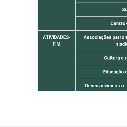
Su
Centro
ATIVIDADES-
Associações patrona
FIM
sindi
Cultura e 
Educação e
Desenvolvimento e 
Reli
Saúde e assis