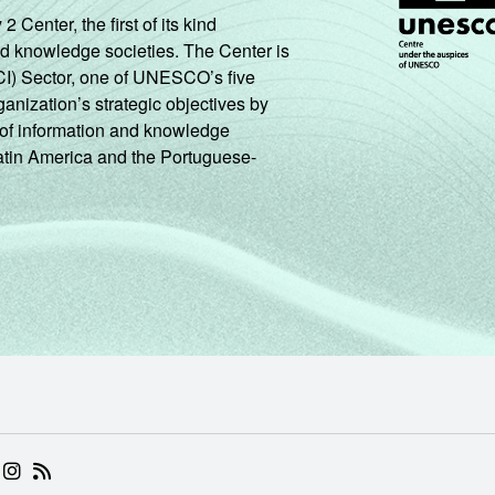
enter, the first of its kind
nd knowledge societies. The Center is
CI) Sector, one of UNESCO’s five
ganization’s strategic objectives by
ng of information and knowledge
Latin America and the Portuguese-
 (ABRE EM NOVA ABA)
.BR (ABRE EM NOVA ABA)
 NIC.BR (ABRE EM NOVA ABA)
 NIC.BR (ABRE EM NOVA ABA)
AM DO NIC.BR (ABRE EM NOVA ABA)
NKEDIN DO NIC.BR (ABRE EM NOVA ABA)
INSTAGRAM DO NIC.BR (ABRE EM NOVA ABA)
RSS DO NIC.BR (ABRE EM NOVA ABA)