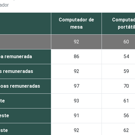
ador
Computador de
Computad
mesa
portátil
92
60
a remunerada
86
54
as remuneradas
92
59
soas remuneradas
97
70
te
93
61
este
91
56
ste
92
62