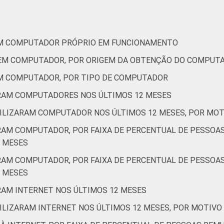
ros
92
58
de Estudos para o Desenvolvimento da Sociedade da Informação 
ão nas organizações sem fins lucrativos brasileiras - TIC Orga
EM COMPUTADOR PRÓPRIO EM FUNCIONAMENTO
UEM COMPUTADOR, POR ORIGEM DA OBTENÇÃO DO COMPUT
EM COMPUTADOR, POR TIPO DE COMPUTADOR
ARAM COMPUTADORES NOS ÚLTIMOS 12 MESES
TILIZARAM COMPUTADOR NOS ÚLTIMOS 12 MESES, POR MOTI
ARAM COMPUTADOR, POR FAIXA DE PERCENTUAL DE PESSOA
 MESES
ARAM COMPUTADOR, POR FAIXA DE PERCENTUAL DE PESSOA
 MESES
ARAM INTERNET NOS ÚLTIMOS 12 MESES
ILIZARAM INTERNET NOS ÚLTIMOS 12 MESES, POR MOTIVO 