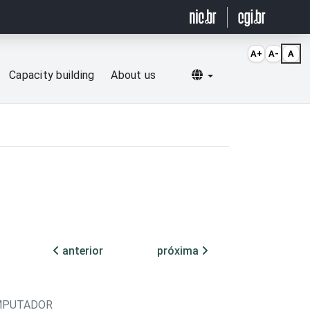
A+
A-
A
Selecionar idioma
Capacity building
About us
anterior
próxima
OMPUTADOR