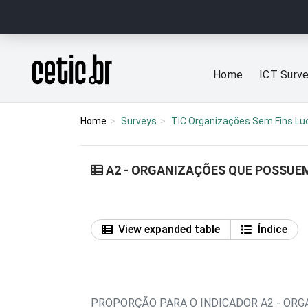
Ir para o conteúdo
Página inicial
Home
ICT Surv
Home
Surveys
TIC Organizações Sem Fins Lu
A2 - ORGANIZAÇÕES QUE POSSUE
View expanded table
Índice
PROPORÇÃO PARA O INDICADOR A2 - OR