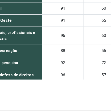
l
91
60
-Oeste
91
65
is, profissionais e
96
60
cais
recreação
88
56
 pesquisa
92
72
defesa de direitos
96
57
gião
86
67
tência social
95
57