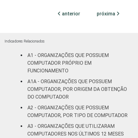
FIM
patronais,
1
profissionais e
anterior
próxima
sindicais
Cultura e
9
recreação
Indicadores Relacionados
A1 - ORGANIZAÇÕES QUE POSSUEM
Educação e
2
pesquisa
COMPUTADOR PRÓPRIO EM
FUNCIONAMENTO
Desenvolvimento
A1A - ORGANIZAÇÕES QUE POSSUEM
e defesa de
8
COMPUTADOR, POR ORIGEM DA OBTENÇÃO
direitos
DO COMPUTADOR
A2 - ORGANIZAÇÕES QUE POSSUEM
Religião
7
COMPUTADOR, POR TIPO DE COMPUTADOR
Saúde e
A3 - ORGANIZAÇÕES QUE UTILIZARAM
assistência
4
COMPUTADORES NOS ÚLTIMOS 12 MESES
social