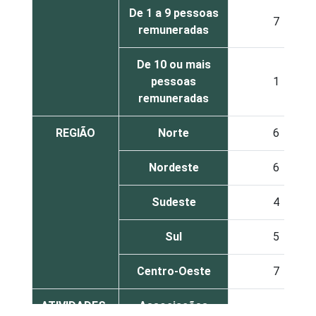
De 1 a 9 pessoas
7
remuneradas
De 10 ou mais
pessoas
1
remuneradas
REGIÃO
Norte
6
Nordeste
6
Sudeste
4
Sul
5
Centro-Oeste
7
ATIVIDADES-
Associações