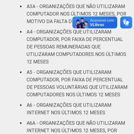
A3A - ORGANIZAÇÕES QUE NÃO UTILIZARAM
COMPUTADOR NOS ÚLTIMOS 12 MESES, POR
Outros
0
MOTIVO DA FALTA DE USO
Fonte: CGI.br/NIC.br, Centro Regional de
A4 - ORGANIZAÇÕES QUE UTILIZARAM
Estudos para o Desenvolvimento da
COMPUTADOR, POR FAIXA DE PERCENTUAL
Sociedade da Informação (Cetic.br),
DE PESSOAS REMUNERADAS QUE
Pesquisa sobre o uso das Tecnologias de
UTILIZARAM COMPUTADORES NOS ÚLTIMOS
Informação e Comunicação nas organizações
12 MESES
sem fins lucrativos brasileiras - TIC
A5 - ORGANIZAÇÕES QUE UTILIZARAM
Organizações Sem Fins Lucrativos 2016
COMPUTADOR, POR FAIXA DE PERCENTUAL
DE PESSOAS VOLUNTÁRIAS QUE UTILIZARAM
COMPUTADORES NOS ÚLTIMOS 12 MESES
A6 - ORGANIZAÇÕES QUE UTILIZARAM
INTERNET NOS ÚLTIMOS 12 MESES
A6A - ORGANIZAÇÕES QUE NÃO UTILIZARAM
INTERNET NOS ÚLTIMOS 12 MESES, POR