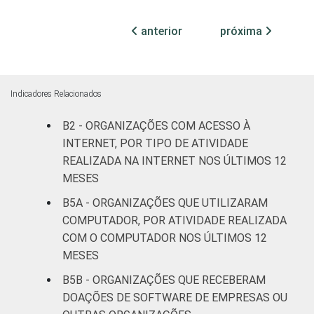
Sul
35
anterior
próxima
Centro-Oeste
44
ATIVIDADES-
Associações
Indicadores Relacionados
FIM
patronais,
36
profissionais e
B2 - ORGANIZAÇÕES COM ACESSO À
sindicais
INTERNET, POR TIPO DE ATIVIDADE
REALIZADA NA INTERNET NOS ÚLTIMOS 12
Cultura e
MESES
43
recreação
B5A - ORGANIZAÇÕES QUE UTILIZARAM
COMPUTADOR, POR ATIVIDADE REALIZADA
Educação e
48
COM O COMPUTADOR NOS ÚLTIMOS 12
pesquisa
MESES
Desenvolvimento
B5B - ORGANIZAÇÕES QUE RECEBERAM
e defesa de
47
DOAÇÕES DE SOFTWARE DE EMPRESAS OU
direitos