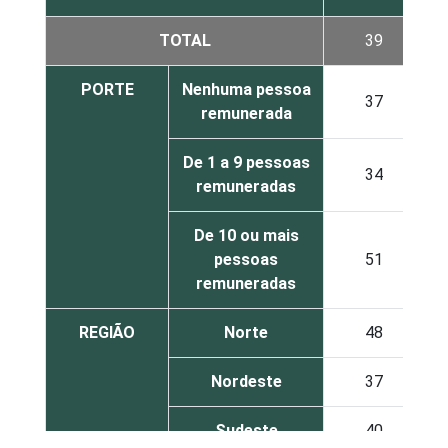
TOTAL
39
PORTE
Nenhuma pessoa
37
remunerada
De 1 a 9 pessoas
34
remuneradas
De 10 ou mais
pessoas
51
remuneradas
REGIÃO
Norte
48
Nordeste
37
Sudeste
40