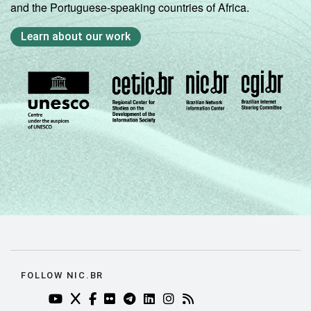
and the Portuguese-speaking countries of Africa.
Learn about our work
FOLLOW NIC.BR
YOUTUBE DO NIC.BR (ABRE EM NOVA ABA)
TWITTER DO NIC.BR (ABRE EM NOVA ABA)
FACEBOOK DO NIC.BR (ABRE EM NOVA AB
FLICKR DO NIC.BR (ABRE EM NOVA AB
TELEGRAM DO NIC.BR (ABRE EM N
LINKEDIN DO NIC.BR (ABRE EM
INSTAGRAM DO NIC.BR (AB
RSS DO NIC.BR (ABRE 