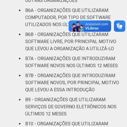
OUTRAS ORGANIZAÇÕES
B6A - ORGANIZAÇÕES QUE UTILIZARAM
Religião
30
COMPUTADOR, POR TIPO DE SOFTWARE
UTILIZADOS NOS ÚLTIMOS 12 MESES
Saúde e
assistência
50
B6B - ORGANIZAÇÕES QUE UTILIZARAM
social
SOFTWARE LIVRE, POR PRINCIPAL MOTIVO
QUE LEVOU A ORGANIZAÇÃO A UTILIZÁ-LO
Outros
34
B7A - ORGANIZAÇÕES QUE INTRODUZIRAM
SOFTWARE NOVOS NOS ÚLTIMOS 12 MESES
Fonte: CGI.br/NIC.br, Centro Regional de
B7B - ORGANIZAÇÕES QUE INTRODUZIRAM
Estudos para o Desenvolvimento da
Sociedade da Informação (Cetic.br),
SOFTWARE NOVOS, POR PRINCIPAL MOTIVO
Pesquisa sobre o uso das Tecnologias de
QUE LEVOU A ESSA INTRODUÇÃO
Informação e Comunicação nas organizações
B9 - ORGANIZAÇÕES QUE UTILIZARAM
sem fins lucrativos brasileiras - TIC
SERVIÇOS DE GOVERNO ELETRÔNICOS NOS
Organizações Sem Fins Lucrativos 2016
ÚLTIMOS 12 MESES
B10 - ORGANIZAÇÕES QUE UTILIZARAM