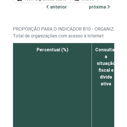
anterior
próxima
PROPORÇÃO PARA O INDICADOR B10 - ORGANIZAÇÕES
Total de organizações com acesso à Internet
Percentual (%)
Consultar
a
i
situação
fiscal e
dívida
(
ativa
I