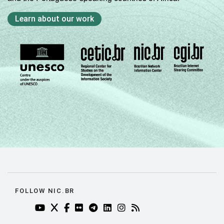
Learn about our work
FOLLOW NIC.BR
YOUTUBE DO NIC.BR (ABRE EM NOVA ABA)
TWITTER DO NIC.BR (ABRE EM NOVA ABA)
FACEBOOK DO NIC.BR (ABRE EM NOVA AB
FLICKR DO NIC.BR (ABRE EM NOVA AB
TELEGRAM DO NIC.BR (ABRE EM N
LINKEDIN DO NIC.BR (ABRE EM
INSTAGRAM DO NIC.BR (AB
RSS DO NIC.BR (ABRE 