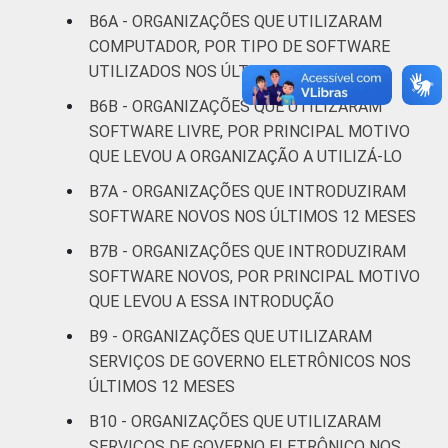
Fonte: CGI.br/NIC.br, Centro Regional de
B6A - ORGANIZAÇÕES QUE UTILIZARAM
Estudos para o Desenvolvimento da
COMPUTADOR, POR TIPO DE SOFTWARE
Sociedade da Informação (Cetic.br),
UTILIZADOS NOS ÚLTIMOS 12 MESES
Pesquisa sobre o uso das Tecnologias de
B6B - ORGANIZAÇÕES QUE UTILIZARAM
Informação e Comunicação nas organizações
SOFTWARE LIVRE, POR PRINCIPAL MOTIVO
sem fins lucrativos brasileiras - TIC
Organizações Sem Fins Lucrativos 2016
QUE LEVOU A ORGANIZAÇÃO A UTILIZÁ-LO
B7A - ORGANIZAÇÕES QUE INTRODUZIRAM
SOFTWARE NOVOS NOS ÚLTIMOS 12 MESES
B7B - ORGANIZAÇÕES QUE INTRODUZIRAM
SOFTWARE NOVOS, POR PRINCIPAL MOTIVO
QUE LEVOU A ESSA INTRODUÇÃO
B9 - ORGANIZAÇÕES QUE UTILIZARAM
SERVIÇOS DE GOVERNO ELETRÔNICOS NOS
ÚLTIMOS 12 MESES
B10 - ORGANIZAÇÕES QUE UTILIZARAM
SERVIÇOS DE GOVERNO ELETRÔNICO NOS