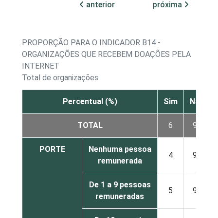
anterior
próxima
PROPORÇÃO PARA O INDICADOR B14 -
ORGANIZAÇÕES QUE RECEBEM DOAÇÕES PELA
INTERNET
Total de organizações
Percentual (%)
Sim
Não
TOTAL
6
94
PORTE
Nenhuma pessoa
4
96
remunerada
De 1 a 9 pessoas
5
95
remuneradas