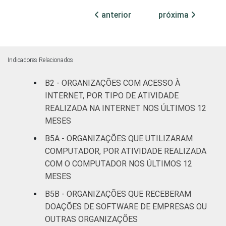
Cultura e
anterior
próxima
7
93
recreação
Educação e
12
88
pesquisa
Indicadores Relacionados
B2 - ORGANIZAÇÕES COM ACESSO À
Desenvolvimento
INTERNET, POR TIPO DE ATIVIDADE
e defesa de
5
95
direitos
REALIZADA NA INTERNET NOS ÚLTIMOS 12
MESES
Religião
7
93
B5A - ORGANIZAÇÕES QUE UTILIZARAM
COMPUTADOR, POR ATIVIDADE REALIZADA
Saúde e
COM O COMPUTADOR NOS ÚLTIMOS 12
assistência
19
81
MESES
social
B5B - ORGANIZAÇÕES QUE RECEBERAM
Outros
4
96
DOAÇÕES DE SOFTWARE DE EMPRESAS OU
OUTRAS ORGANIZAÇÕES