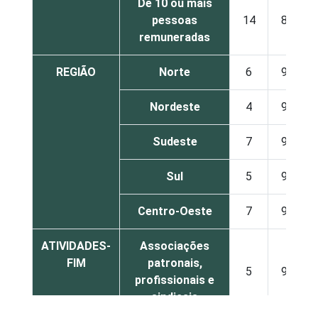
De 10 ou mais
pessoas
14
86
remuneradas
REGIÃO
Norte
6
94
Nordeste
4
96
Sudeste
7
93
Sul
5
95
Centro-Oeste
7
93
ATIVIDADES-
Associações
FIM
patronais,
5
95
profissionais e
sindicais