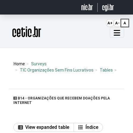
Ir para o conteúdo
A+
A-
A
Página inicial
Home
Surveys
TIC Organizações Sem Fins Lucrativos
Tables
B14 - ORGANIZAÇÕES QUE RECEBEM DOAÇÕES PELA
INTERNET
View expanded table
Índice