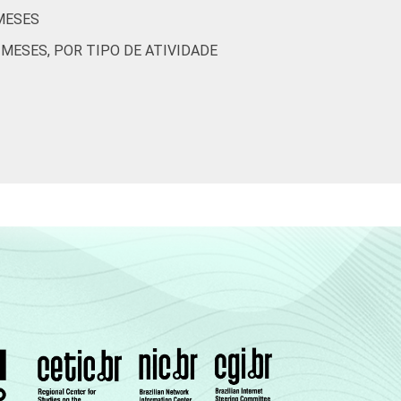
MESES
13
2
0
MESES, POR TIPO DE ATIVIDADE
3
0
0
12
8
0
(Cetic.br), Pesquisa sobre o uso das
izações Sem Fins Lucrativos 2022.