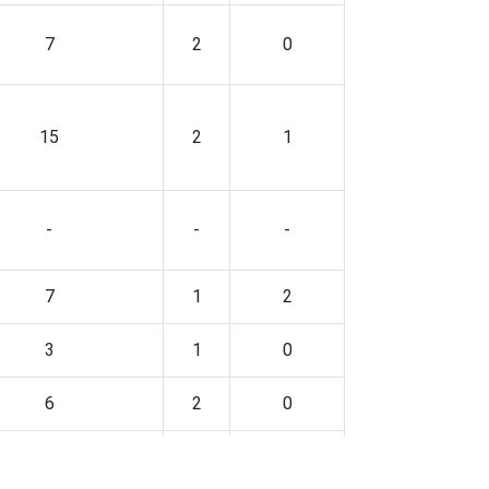
7
2
0
15
2
1
-
-
-
7
1
2
3
1
0
6
2
0
9
5
0