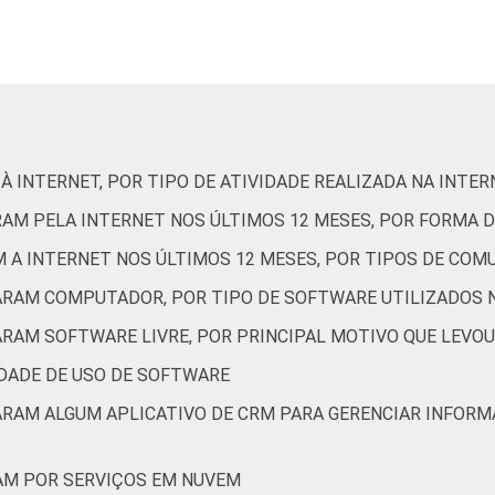
1
43
3
8
26
11
À INTERNET, POR TIPO DE ATIVIDADE REALIZADA NA INTE
0
30
26
RAM PELA INTERNET NOS ÚLTIMOS 12 MESES, POR FORMA
M A INTERNET NOS ÚLTIMOS 12 MESES, POR TIPOS DE COM
8
18
13
ZARAM COMPUTADOR, POR TIPO DE SOFTWARE UTILIZADOS 
ARAM SOFTWARE LIVRE, POR PRINCIPAL MOTIVO QUE LEVOU
9
17
11
IDADE DE USO DE SOFTWARE
ZARAM ALGUM APLICATIVO DE CRM PARA GERENCIAR INFORM
0
17
0
AM POR SERVIÇOS EM NUVEM