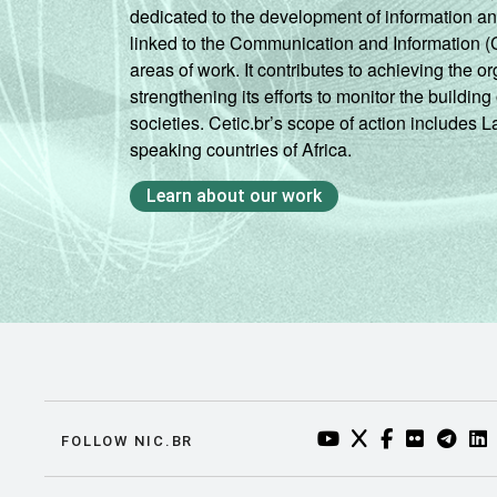
dedicated to the development of information a
linked to the Communication and Information (
areas of work. It contributes to achieving the or
strengthening its efforts to monitor the buildi
societies. Cetic.br’s scope of action includes 
speaking countries of Africa.
Learn about our work
YOUTUBE DO NIC.BR
TWITTER DO NIC
FACEBOOK DO
FLICKR DO
TELEGR
LI
FOLLOW NIC.BR