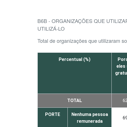
B6B - ORGANIZAÇÕES QUE UTILIZ
UTILIZÁ-LO
Total de organizações que utilizaram sof
Percentual (%)
Por
eles
gratu
TOTAL
6
PORTE
Nenhuma pessoa
6
remunerada