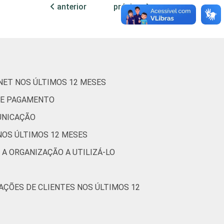
anterior
próxima
11
2
1
13
0
1
RNET NOS ÚLTIMOS 12 MESES
4
0
0
 DE PAGAMENTO
UNICAÇÃO
20
0
1
NOS ÚLTIMOS 12 MESES
 A ORGANIZAÇÃO A UTILIZÁ-LO
9
4
0
AÇÕES DE CLIENTES NOS ÚLTIMOS 12
1
2
0