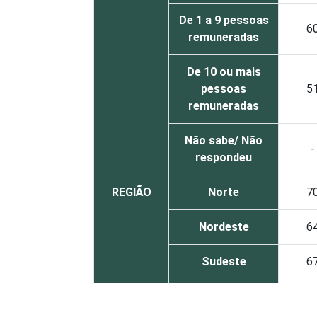
De 1 a 9 pessoas
6
remuneradas
De 10 ou mais
pessoas
5
remuneradas
Não sabe/ Não
-
respondeu
REGIÃO
Norte
7
Nordeste
6
Sudeste
6
Sul
5