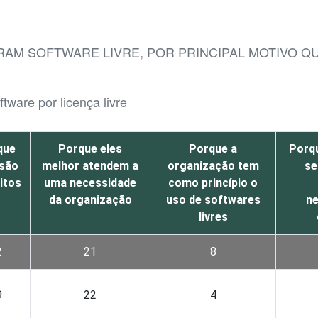
ARAM SOFTWARE LIVRE, POR PRINCIPAL MOTIVO Q
tware por licença livre
que
Porque eles
Porque a
Porqu
 são
melhor atendem a
organização tem
se
itos
uma necessidade
como princípio o
da organização
uso de softwares
ne
livres
2
21
8
9
22
4