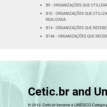
Saúde e
B9 - ORGANIZAÇÕES QUE UTILIZ
assistência
6
B10 - ORGANIZAÇÕES QUE UTILIZ
social
REALIZADA
Habitação e
B14 - ORGANIZAÇÕES QUE RECEB
7
meio ambiente
B14A - ORGANIZAÇÕES QUE RECE
Outros
5
Fonte: CGI.br/NIC.br, Centro Regional 
tecnologias de informação e comunicaçã
Cetic.br and U
In 2012, Cetic.br became a UNESCO Category 2 C