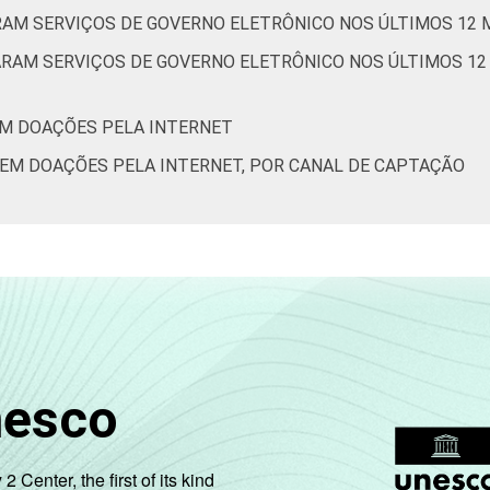
ARAM SERVIÇOS DE GOVERNO ELETRÔNICO NOS ÚLTIMOS 12 
0
19
6
ARAM SERVIÇOS DE GOVERNO ELETRÔNICO NOS ÚLTIMOS 12 
EM DOAÇÕES PELA INTERNET
1
18
7
BEM DOAÇÕES PELA INTERNET, POR CANAL DE CAPTAÇÃO
7
22
0
de Estudos para o Desenvolvimento da Sociedade da Informação 
o nas organizações sem fins lucrativos brasileiras - TIC Organ
nesco
enter, the first of its kind