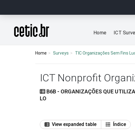
Ir para o conteúdo
Página inicial
Home
ICT Surv
Home
Surveys
TIC Organizações Sem Fins Lu
ICT Nonprofit Organ
B6B - ORGANIZAÇÕES QUE UTILIZA
LO
View expanded table
Índice