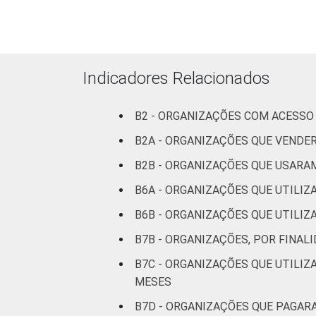
Centro-Oeste
4
ATIVIDADE
Associações
patronais e
4
Indicadores Relacionados
profissionais
B2 - ORGANIZAÇÕES COM ACESSO 
Cultura e
4
recreação
B2A - ORGANIZAÇÕES QUE VENDE
B2B - ORGANIZAÇÕES QUE USARA
Educação e
4
pesquisa
B6A - ORGANIZAÇÕES QUE UTILI
B6B - ORGANIZAÇÕES QUE UTILIZ
Desenvolvimento
e defesa de
5
B7B - ORGANIZAÇÕES, POR FINAL
direitos
B7C - ORGANIZAÇÕES QUE UTILI
MESES
Religião
8
B7D - ORGANIZAÇÕES QUE PAGAR