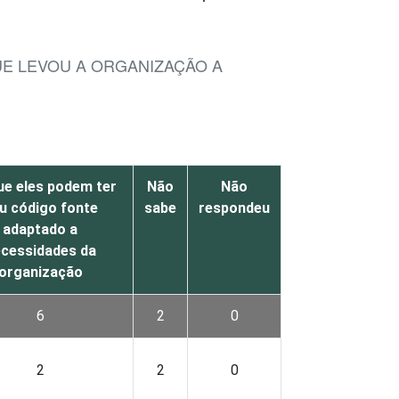
UE LEVOU A ORGANIZAÇÃO A
e eles podem ter
Não
Não
u código fonte
sabe
respondeu
adaptado a
cessidades da
organização
6
2
0
2
2
0