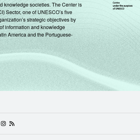
nd knowledge societies. The Center is
CI) Sector, one of UNESCO’s five
ganization’s strategic objectives by
ng of information and knowledge
Latin America and the Portuguese-
 (ABRE EM NOVA ABA)
.BR (ABRE EM NOVA ABA)
 NIC.BR (ABRE EM NOVA ABA)
 NIC.BR (ABRE EM NOVA ABA)
AM DO NIC.BR (ABRE EM NOVA ABA)
NKEDIN DO NIC.BR (ABRE EM NOVA ABA)
INSTAGRAM DO NIC.BR (ABRE EM NOVA ABA)
RSS DO NIC.BR (ABRE EM NOVA ABA)