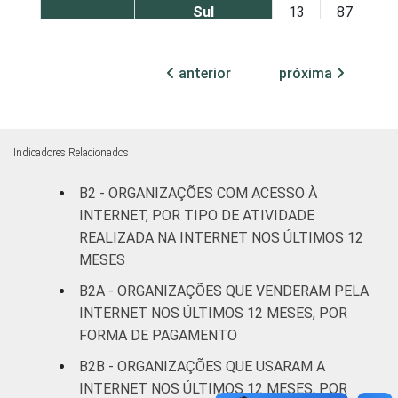
Sul
13
87
Centro-Oeste
19
80
anterior
próxima
ATIVIDADE
Associações
patronais e
14
85
profissionais
Indicadores Relacionados
Cultura e
B2 - ORGANIZAÇÕES COM ACESSO À
15
84
recreação
INTERNET, POR TIPO DE ATIVIDADE
REALIZADA NA INTERNET NOS ÚLTIMOS 12
Educação e
MESES
29
68
pesquisa
B2A - ORGANIZAÇÕES QUE VENDERAM PELA
INTERNET NOS ÚLTIMOS 12 MESES, POR
Desenvolvimento
FORMA DE PAGAMENTO
e defesa de
10
86
direitos
B2B - ORGANIZAÇÕES QUE USARAM A
INTERNET NOS ÚLTIMOS 12 MESES, POR