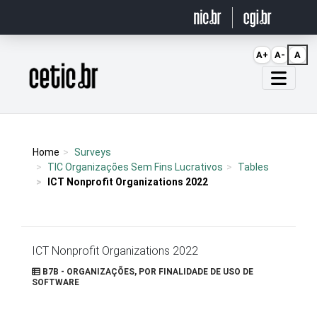
Ir para o conteúdo
A+
A-
A
Página inicial
Home
Surveys
TIC Organizações Sem Fins Lucrativos
Tables
ICT Nonprofit Organizations 2022
ICT Nonprofit Organizations 2022
B7B - ORGANIZAÇÕES, POR FINALIDADE DE USO DE
SOFTWARE