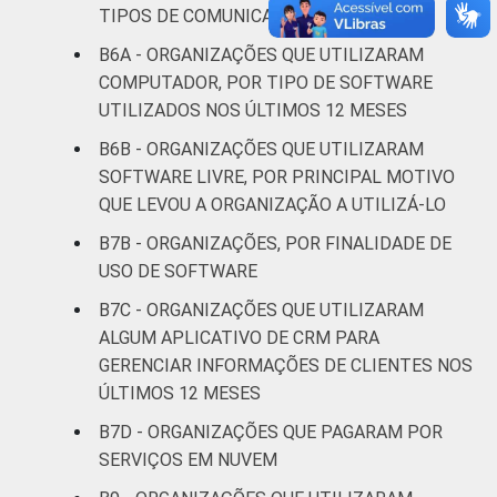
Religião
18
82
TIPOS DE COMUNICAÇÃO
B6A - ORGANIZAÇÕES QUE UTILIZARAM
Saúde e
COMPUTADOR, POR TIPO DE SOFTWARE
assistência
17
80
UTILIZADOS NOS ÚLTIMOS 12 MESES
social
B6B - ORGANIZAÇÕES QUE UTILIZARAM
Habitação e
SOFTWARE LIVRE, POR PRINCIPAL MOTIVO
3
95
meio ambiente
QUE LEVOU A ORGANIZAÇÃO A UTILIZÁ-LO
B7B - ORGANIZAÇÕES, POR FINALIDADE DE
Outros
14
83
USO DE SOFTWARE
Fonte: CGI.br/NIC.br, Centro Regional de
B7C - ORGANIZAÇÕES QUE UTILIZARAM
Estudos para o Desenvolvimento da
ALGUM APLICATIVO DE CRM PARA
Sociedade da Informação (Cetic.br),
GERENCIAR INFORMAÇÕES DE CLIENTES NOS
Pesquisa sobre o uso das tecnologias de
ÚLTIMOS 12 MESES
informação e comunicação nas organizações
B7D - ORGANIZAÇÕES QUE PAGARAM POR
sem fins lucrativos brasileiras - TIC
SERVIÇOS EM NUVEM
Organizações Sem Fins Lucrativos 2022.