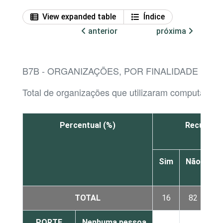
View expanded table
Índice
anterior
próxima
B7B - ORGANIZAÇÕES, POR FINALIDADE DE
Total de organizações que utilizaram computador
Percentual (%)
Recursos
Sim
Não
N
sa
TOTAL
16
82
PORTE
Nenhuma pessoa