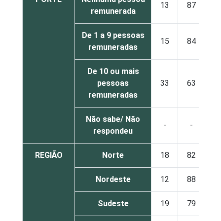
13
87
remunerada
De 1 a 9 pessoas
15
84
remuneradas
De 10 ou mais
pessoas
33
63
remuneradas
Não sabe/ Não
-
-
respondeu
REGIÃO
Norte
18
82
Nordeste
12
88
Sudeste
19
79