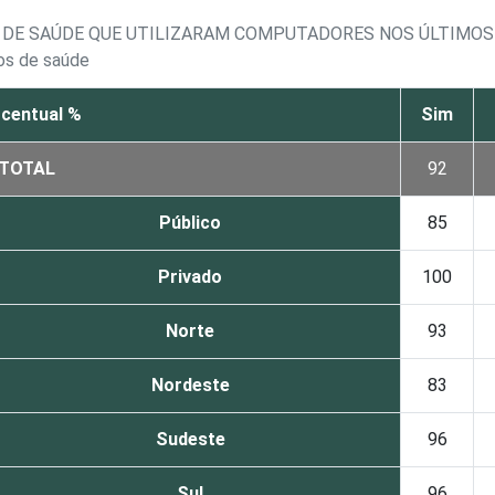
 DE SAÚDE QUE UTILIZARAM COMPUTADORES NOS ÚLTIMOS
os de saúde
centual %
Sim
TOTAL
92
Público
85
Privado
100
Norte
93
Nordeste
83
Sudeste
96
Sul
96