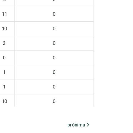
11
0
10
0
2
0
0
0
1
0
1
0
10
0
próxima