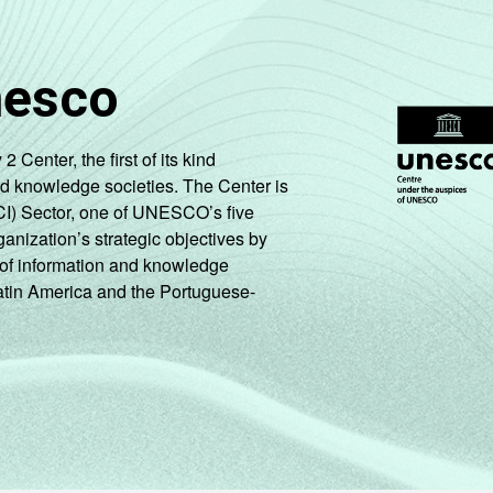
nesco
enter, the first of its kind
nd knowledge societies. The Center is
CI) Sector, one of UNESCO’s five
ganization’s strategic objectives by
ng of information and knowledge
Latin America and the Portuguese-