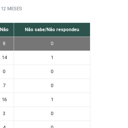
 12 MESES
Não
Não sabe/Não respondeu
8
0
14
1
0
0
7
0
16
1
3
0
4
0