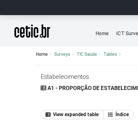
Ir para o conteúdo
Página inicial
Home
ICT Surv
Home
Surveys
TIC Saúde
Tables
Estabelecimentos
A1 - PROPORÇÃO DE ESTABELECIM
View expanded table
Índice