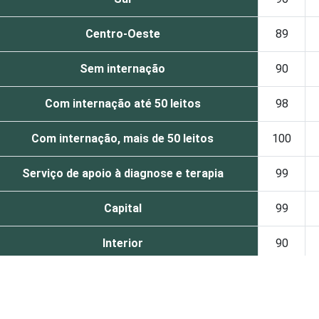
Centro-Oeste
89
Sem internação
90
Com internação até 50 leitos
98
Com internação, mais de 50 leitos
100
Serviço de apoio à diagnose e terapia
99
Capital
99
Interior
90
de. Dados coletados entre novembro de 2015 e abril de 2016.