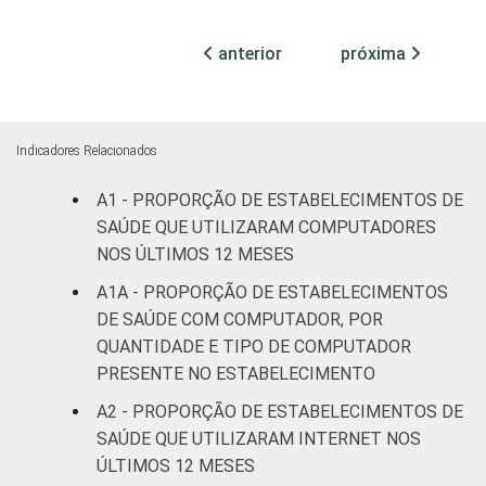
Com
internação,
anterior
próxima
63
mais de 50
leitos
Serviço de
Indicadores Relacionados
apoio à
32
A1 - PROPORÇÃO DE ESTABELECIMENTOS DE
diagnose e
terapia
SAÚDE QUE UTILIZARAM COMPUTADORES
NOS ÚLTIMOS 12 MESES
LOCALIZAÇÃO
Capital
31
A1A - PROPORÇÃO DE ESTABELECIMENTOS
DE SAÚDE COM COMPUTADOR, POR
Interior
25
QUANTIDADE E TIPO DE COMPUTADOR
PRESENTE NO ESTABELECIMENTO
Base 81.921 estabelecimentos de saúde
A2 - PROPORÇÃO DE ESTABELECIMENTOS DE
que declararam ter utilizado Internet nos
SAÚDE QUE UTILIZARAM INTERNET NOS
últimos 12 meses em relação ao momento
ÚLTIMOS 12 MESES
da entrevista. Respostas estimuladas. Dados