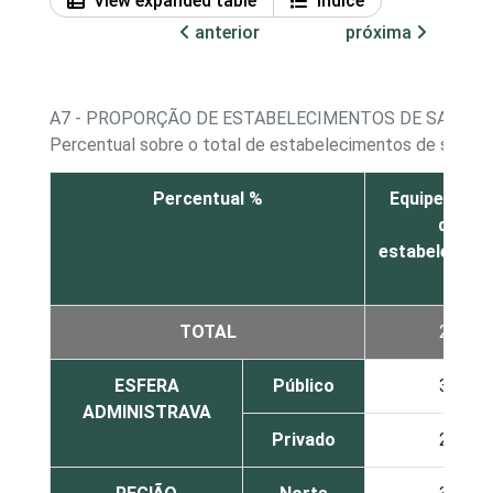
View expanded table
Índice
anterior
próxima
A7 - PROPORÇÃO DE ESTABELECIMENTOS DE SAÚDE,
Percentual sobre o total de estabelecimentos de saúde q
Percentual %
Equipe inter
do
estabelecime
TOTAL
26
ESFERA
Público
30
ADMINISTRAVA
Privado
23