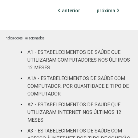
anterior
próxima
Com
internação
72
(mais de
50 leitos)
Indicadores Relacionados
A1 - ESTABELECIMENTOS DE SAÚDE QUE
Serviço de
apoio à
UTILIZARAM COMPUTADORES NOS ÚLTIMOS
57
diagnose e
12 MESES
terapia
A1A - ESTABELECIMENTOS DE SAÚDE COM
COMPUTADOR, POR QUANTIDADE E TIPO DE
LOCALIZAÇÃO
Capital
68
COMPUTADOR
A2 - ESTABELECIMENTOS DE SAÚDE QUE
Interior
44
UTILIZARAM INTERNET NOS ÚLTIMOS 12
MESES
Fonte: CGI.br/NIC.br, Centro Regional de
Estudos para o Desenvolvimento da
A3 - ESTABELECIMENTOS DE SAÚDE COM
Sociedade da Informação (Cetic.br),