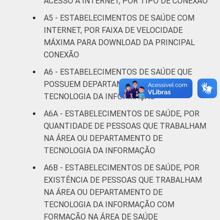
ACESSO À INTERNET, POR TIPO DE CONEXÃO
Pesquisa sobre o uso das tecnologias de
A5 - ESTABELECIMENTOS DE SAÚDE COM
informação e comunicação nos
INTERNET, POR FAIXA DE VELOCIDADE
estabelecimentos de saúde brasileiros - TIC
MÁXIMA PARA DOWNLOAD DA PRINCIPAL
Saúde 2017.
CONEXÃO
A6 - ESTABELECIMENTOS DE SAÚDE QUE
POSSUEM DEPARTAMENTO OU ÁREA DE
TECNOLOGIA DA INFORMAÇÃO
A6A - ESTABELECIMENTOS DE SAÚDE, POR
QUANTIDADE DE PESSOAS QUE TRABALHAM
NA ÁREA OU DEPARTAMENTO DE
TECNOLOGIA DA INFORMAÇÃO
A6B - ESTABELECIMENTOS DE SAÚDE, POR
EXISTÊNCIA DE PESSOAS QUE TRABALHAM
NA ÁREA OU DEPARTAMENTO DE
TECNOLOGIA DA INFORMAÇÃO COM
FORMAÇÃO NA ÁREA DE SAÚDE