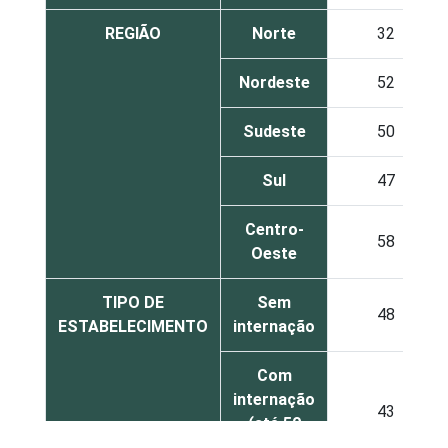
REGIÃO
Norte
32
Nordeste
52
Sudeste
50
Sul
47
Centro-
58
Oeste
TIPO DE
Sem
48
ESTABELECIMENTO
internação
Com
internação
43
(até 50
leitos)