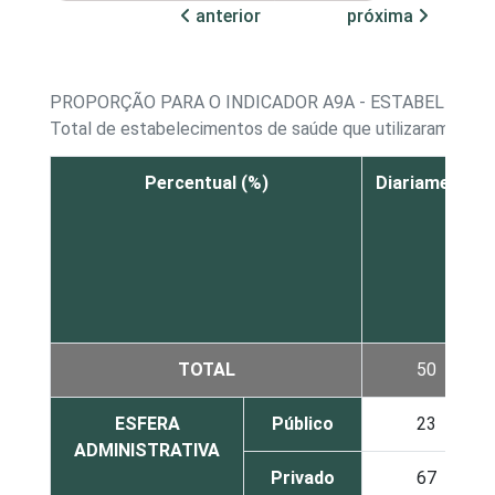
anterior
próxima
PROPORÇÃO PARA O INDICADOR A9A - ESTABELECIME
Total de estabelecimentos de saúde que utilizaram a In
Percentual (%)
Diariamente
TOTAL
50
ESFERA
Público
23
ADMINISTRATIVA
Privado
67