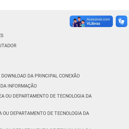
96
84
50
46
17
ES
PUTADOR
97
70
46
62
12
97
76
37
44
16
RA DOWNLOAD DA PRINCIPAL CONEXÃO
 DA INFORMAÇÃO
93
51
30
33
10
REA OU DEPARTAMENTO DE TECNOLOGIA DA
(Cetic.br), Pesquisa sobre o uso das
EA OU DEPARTAMENTO DE TECNOLOGIA DA
7.