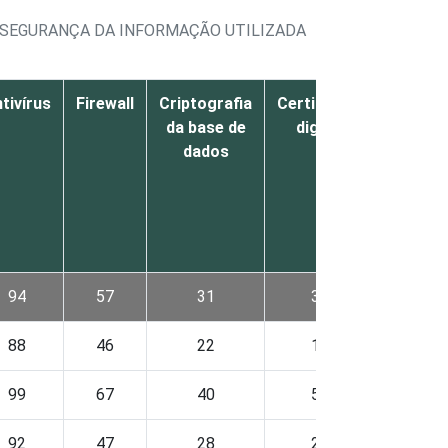
E SEGURANÇA DA INFORMAÇÃO UTILIZADA
tivírus
Firewall
Criptografia
Certificado
Biometr
da base de
digital
para
dados
acesso 
sistem
eletrôn
94
57
31
35
11
88
46
22
14
7
99
67
40
54
15
92
47
28
28
11