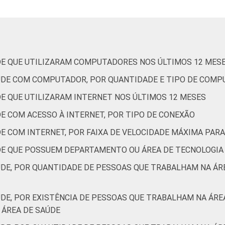
38
50
46
88
DE QUE UTILIZARAM COMPUTADORES NOS ÚLTIMOS 12 MES
AÚDE COM COMPUTADOR, POR QUANTIDADE E TIPO DE COM
65
47
60
89
DE QUE UTILIZARAM INTERNET NOS ÚLTIMOS 12 MESES
E COM ACESSO À INTERNET, POR TIPO DE CONEXÃO
33
49
49
84
DE COM INTERNET, POR FAIXA DE VELOCIDADE MÁXIMA PA
DE QUE POSSUEM DEPARTAMENTO OU ÁREA DE TECNOLOGIA
31
34
44
78
ÚDE, POR QUANTIDADE DE PESSOAS QUE TRABALHAM NA Á
s aos resultados da alternativa "Sim".
de Estudos para o Desenvolvimento da Sociedade da Informação 
ÚDE, POR EXISTÊNCIA DE PESSOAS QUE TRABALHAM NA ÁR
ão nos estabelecimentos de saúde brasileiros - TIC Saúde 201
ÁREA DE SAÚDE