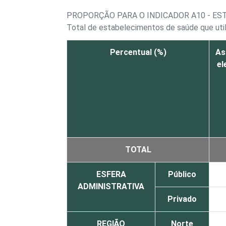
PROPORÇÃO PARA O INDICADOR A10 - ES
Total de estabelecimentos de saúde que util
Percentual (%)
As
el
TOTAL
ESFERA
Público
ADMINISTRATIVA
Privado
REGIÃO
Norte