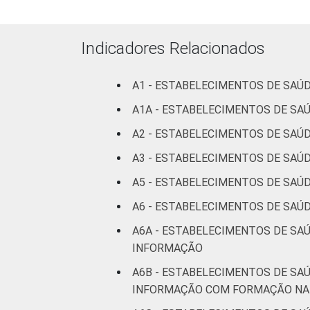
Com
internação
(mais de
Indicadores Relacionados
50 leitos)
A1 - ESTABELECIMENTOS DE SAÚ
Serviço de
apoio à
A1A - ESTABELECIMENTOS DE S
diagnose e
A2 - ESTABELECIMENTOS DE SAÚ
terapia
A3 - ESTABELECIMENTOS DE SAÚD
LOCALIZAÇÃO
Capital
A5 - ESTABELECIMENTOS DE SAÚ
A6 - ESTABELECIMENTOS DE SAÚ
Interior
A6A - ESTABELECIMENTOS DE SA
¹Cada item apresentado se refere apena
INFORMAÇÃO
Fonte: CGI.br/NIC.br, Centro Regional 
A6B - ESTABELECIMENTOS DE SA
tecnologias de informação e comunicaç
INFORMAÇÃO COM FORMAÇÃO NA 