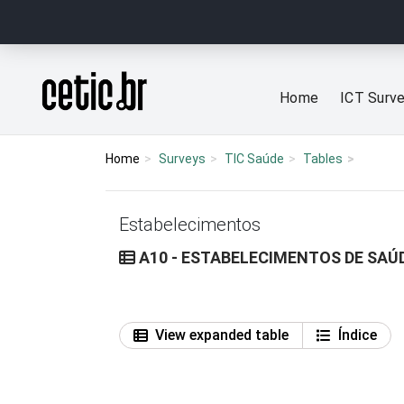
Ir para o conteúdo
Página inicial
Home
ICT Surv
Home
Surveys
TIC Saúde
Tables
Estabelecimentos
A10 - ESTABELECIMENTOS DE SAÚ
View expanded table
Índice