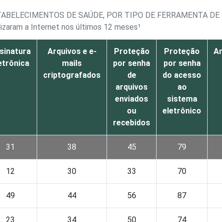
TABELECIMENTOS DE SAÚDE, POR TIPO DE FERRAMENTA D
izaram a Internet nos últimos 12 meses¹
sinatura
Arquivos e e-
Proteção
Proteção
An
etrônica
mails
por senha
por senha
criptografados
de
do acesso
arquivos
ao
enviados
sistema
ou
eletrônico
recebidos
31
38
45
79
12
30
33
70
49
44
56
87
23
34
50
74