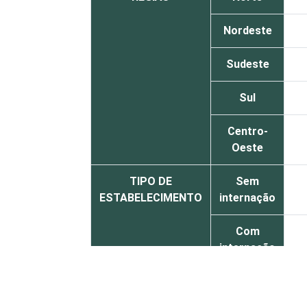
Nordeste
Sudeste
Sul
Centro-
Oeste
TIPO DE
Sem
ESTABELECIMENTO
internação
Com
internação
(até 50
leitos)