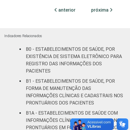
anterior
próxima
Com
internação
73
(até 50
leitos)
Indicadores Relacionados
Com
B0 - ESTABELECIMENTOS DE SAÚDE, POR
internação
EXISTÊNCIA DE SISTEMA ELETRÔNICO PARA
87
(mais de
REGISTRO DAS INFORMAÇÕES DOS
50 leitos)
PACIENTES
B1 - ESTABELECIMENTOS DE SAÚDE, POR
Serviço de
FORMA DE MANUTENÇÃO DAS
apoio à
81
INFORMAÇÕES CLÍNICAS E CADASTRAIS NOS
diagnose e
PRONTUÁRIOS DOS PACIENTES
terapia
B1A - ESTABELECIMENTOS DE SAÚDE COM
IDENTIFICAÇÃO DE
UBS
80
INFORMAÇÕES CLÍNICAS E CADASTRAIS NOS
UNIDADE BÁSICA
PRONTUÁRIOS EM FORMATO ELETRÔNICO,