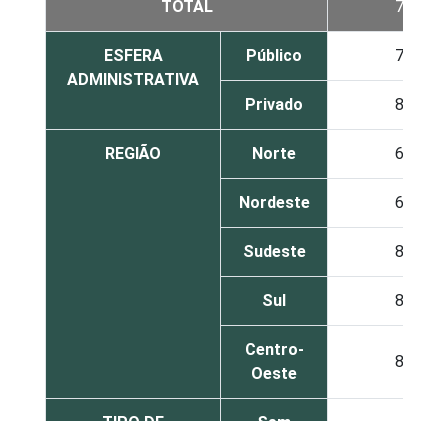
TOTAL
79
ESFERA
Público
77
ADMINISTRATIVA
Privado
81
REGIÃO
Norte
61
Nordeste
65
Sudeste
83
Sul
85
Centro-
89
Oeste
TIPO DE
Sem
79
ESTABELECIMENTO
internação