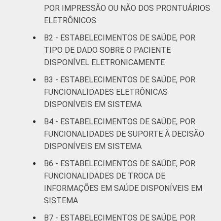
DE SAÚDE
Não UBS
79
POR IMPRESSÃO OU NÃO DOS PRONTUÁRIOS
ELETRÔNICOS
LOCALIZAÇÃO
Capital
76
B2 - ESTABELECIMENTOS DE SAÚDE, POR
TIPO DE DADO SOBRE O PACIENTE
Interior
81
DISPONÍVEL ELETRONICAMENTE
"Fonte: CGI/NIC.br, Centro Regional de
B3 - ESTABELECIMENTOS DE SAÚDE, POR
Estudos para o Desenvolvimento da
FUNCIONALIDADES ELETRÔNICAS
Sociedade da Informação (Cetic.br),
DISPONÍVEIS EM SISTEMA
Pesquisa sobre o uso das tecnologias de
B4 - ESTABELECIMENTOS DE SAÚDE, POR
informação e comunicação nos
FUNCIONALIDADES DE SUPORTE À DECISÃO
estabelecimentos de saúde brasileiros – TIC
DISPONÍVEIS EM SISTEMA
Saúde 2018. ¹Cada item apresentado se
refere apenas aos resultados da alternativa
B6 - ESTABELECIMENTOS DE SAÚDE, POR
""Sim""."
FUNCIONALIDADES DE TROCA DE
INFORMAÇÕES EM SAÚDE DISPONÍVEIS EM
SISTEMA
B7 - ESTABELECIMENTOS DE SAÚDE, POR