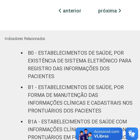
Com
internação
anterior
próxima
25
60
(mais de
50 leitos)
Serviço de
Indicadores Relacionados
apoio à
17
71
B0 - ESTABELECIMENTOS DE SAÚDE, POR
diagnose e
terapia
EXISTÊNCIA DE SISTEMA ELETRÔNICO PARA
REGISTRO DAS INFORMAÇÕES DOS
IDENTIFICAÇÃO DE
UBS
25
41
PACIENTES
UNIDADE BÁSICA
B1 - ESTABELECIMENTOS DE SAÚDE, POR
DE SAÚDE
Não UBS
10
63
FORMA DE MANUTENÇÃO DAS
INFORMAÇÕES CLÍNICAS E CADASTRAIS NOS
LOCALIZAÇÃO
Capital
16
68
PRONTUÁRIOS DOS PACIENTES
B1A - ESTABELECIMENTOS DE SAÚDE COM
Interior
15
52
INFORMAÇÕES CLÍNICAS E CADASTRAIS NOS
PRONTUÁRIOS EM FORMATO ELETRÔNICO,
Fonte: CGI/NIC.br, Centro Regional de