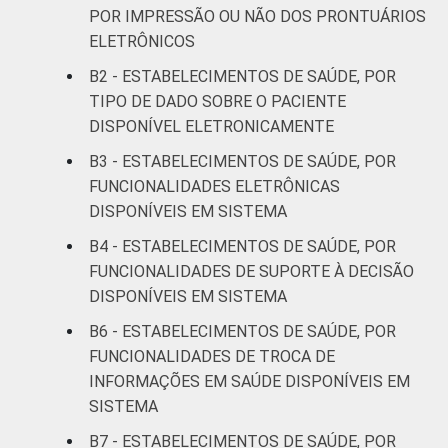
POR IMPRESSÃO OU NÃO DOS PRONTUÁRIOS
Estudos para o Desenvolvimento da
Sociedade da Informação (Cetic.br),
ELETRÔNICOS
Pesquisa sobre o uso das tecnologias de
B2 - ESTABELECIMENTOS DE SAÚDE, POR
informação e comunicação nos
TIPO DE DADO SOBRE O PACIENTE
estabelecimentos de saúde brasileiros – TIC
DISPONÍVEL ELETRONICAMENTE
Saúde 2018.
B3 - ESTABELECIMENTOS DE SAÚDE, POR
FUNCIONALIDADES ELETRÔNICAS
DISPONÍVEIS EM SISTEMA
B4 - ESTABELECIMENTOS DE SAÚDE, POR
FUNCIONALIDADES DE SUPORTE À DECISÃO
DISPONÍVEIS EM SISTEMA
B6 - ESTABELECIMENTOS DE SAÚDE, POR
FUNCIONALIDADES DE TROCA DE
INFORMAÇÕES EM SAÚDE DISPONÍVEIS EM
SISTEMA
B7 - ESTABELECIMENTOS DE SAÚDE, POR