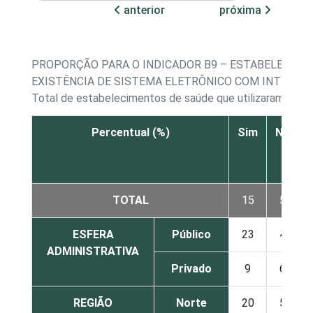
anterior
próxima
PROPORÇÃO PARA O INDICADOR B9 – ESTABELECIME
EXISTÊNCIA DE SISTEMA ELETRÔNICO COM INTEROP
Total de estabelecimentos de saúde que utilizaram a In
Percentual (%)
Sim
Não
TOTAL
15
56
ESFERA
Público
23
40
ADMINISTRATIVA
Privado
9
69
REGIÃO
Norte
20
56