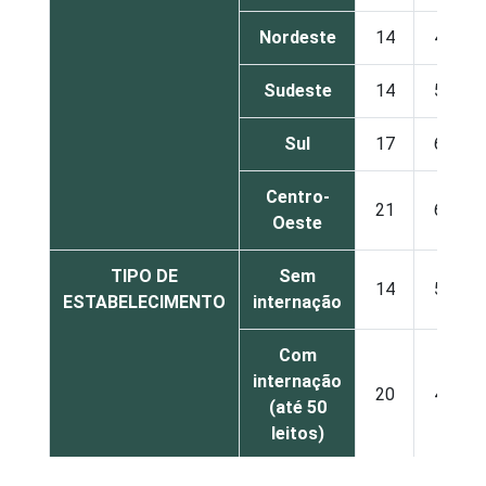
Nordeste
14
44
Sudeste
14
57
Sul
17
64
Centro-
21
66
Oeste
TIPO DE
Sem
14
54
ESTABELECIMENTO
internação
Com
internação
20
46
(até 50
leitos)