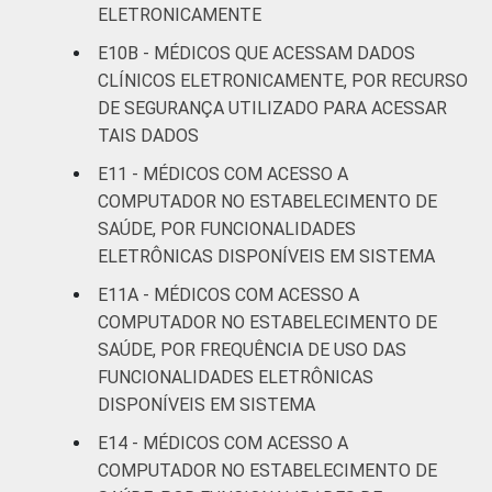
Saúde 2022. ¹Refere-se aos profissionais
ELETRONICAMENTE
que declararam não utilizar a funcionalidade,
E10B - MÉDICOS QUE ACESSAM DADOS
apesar de ela estar disponível. ²Refere-se
CLÍNICOS ELETRONICAMENTE, POR RECURSO
aos profissionais que declararam não haver
disponibilidade da funcionalidade, aos que
DE SEGURANÇA UTILIZADO PARA ACESSAR
declararam não saber se a funcionalidade
TAIS DADOS
está disponível ou aos que não responderam
E11 - MÉDICOS COM ACESSO A
à pergunta sobre a disponibilidade.
COMPUTADOR NO ESTABELECIMENTO DE
SAÚDE, POR FUNCIONALIDADES
ELETRÔNICAS DISPONÍVEIS EM SISTEMA
E11A - MÉDICOS COM ACESSO A
COMPUTADOR NO ESTABELECIMENTO DE
SAÚDE, POR FREQUÊNCIA DE USO DAS
FUNCIONALIDADES ELETRÔNICAS
DISPONÍVEIS EM SISTEMA
E14 - MÉDICOS COM ACESSO A
COMPUTADOR NO ESTABELECIMENTO DE