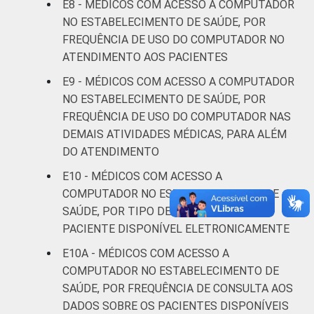
E8 - MÉDICOS COM ACESSO A COMPUTADOR
NO ESTABELECIMENTO DE SAÚDE, POR
De 36 a 50
26
4
FREQUÊNCIA DE USO DO COMPUTADOR NO
anos
ATENDIMENTO AOS PACIENTES
De 51
E9 - MÉDICOS COM ACESSO A COMPUTADOR
anos ou
4
3
NO ESTABELECIMENTO DE SAÚDE, POR
mais
FREQUÊNCIA DE USO DO COMPUTADOR NAS
DEMAIS ATIVIDADES MÉDICAS, PARA ALÉM
LOCALIZAÇÃO
Capital
5
6
DO ATENDIMENTO
E10 - MÉDICOS COM ACESSO A
Interior
23
3
COMPUTADOR NO ESTABELECIMENTO DE
SAÚDE, POR TIPO DE DADO SOBRE O
Fonte: CGI.br/NIC.br, Centro Regional de
PACIENTE DISPONÍVEL ELETRONICAMENTE
Estudos para o Desenvolvimento da
Sociedade da Informação (Cetic.br),
E10A - MÉDICOS COM ACESSO A
Pesquisa sobre o uso das tecnologias de
COMPUTADOR NO ESTABELECIMENTO DE
informação e comunicação nos
SAÚDE, POR FREQUÊNCIA DE CONSULTA AOS
estabelecimentos de saúde brasileiros – TIC
DADOS SOBRE OS PACIENTES DISPONÍVEIS