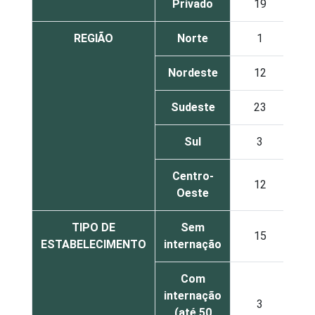
Privado
19
5
REGIÃO
Norte
1
3
Nordeste
12
4
Sudeste
23
4
Sul
3
5
Centro-
12
1
Oeste
TIPO DE
Sem
15
3
ESTABELECIMENTO
internação
Com
internação
3
1
(até 50