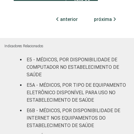
leitos)
anterior
próxima
Com
internação
17
5
(mais de
50 leitos)
Indicadores Relacionados
Serviço de
E5 - MÉDICOS, POR DISPONIBILIDADE DE
apoio à
COMPUTADOR NO ESTABELECIMENTO DE
-
diagnose e
SAÚDE
terapia
E5A - MÉDICOS, POR TIPO DE EQUIPAMENTO
ELETRÔNICO DISPONÍVEL PARA USO NO
IDENTIFICAÇÃO DE
UBS
15
2
ESTABELECIMENTO DE SAÚDE
UNIDADE BÁSICA
DE SAÚDE
Não UBS
16
4
E6B - MÉDICOS, POR DISPONIBILIDADE DE
INTERNET NOS EQUIPAMENTOS DO
FAIXA ETÁRIA
Até 35
ESTABELECIMENTO DE SAÚDE
5
4
anos