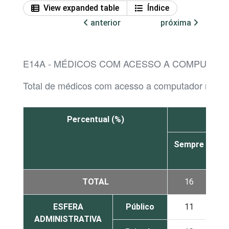
View expanded table
Índice
anterior
próxima
E14A - MÉDICOS COM ACESSO A COMPUTADO
Total de médicos com acesso a computador no es
Percentual (%)
Sempre
À
ve
TOTAL
16
4
ESFERA
Público
11
2
ADMINISTRATIVA