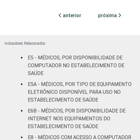
internação
31
(até 50
anterior
próxima
leitos)
Com
internação
0
Indicadores Relacionados
(mais de
50 leitos)
E5 - MÉDICOS, POR DISPONIBILIDADE DE
COMPUTADOR NO ESTABELECIMENTO DE
Serviço de
SAÚDE
apoio à
-
E5A - MÉDICOS, POR TIPO DE EQUIPAMENTO
diagnose e
ELETRÔNICO DISPONÍVEL PARA USO NO
terapia
ESTABELECIMENTO DE SAÚDE
IDENTIFICAÇÃO DE
UBS
21
E6B - MÉDICOS, POR DISPONIBILIDADE DE
UNIDADE BÁSICA
INTERNET NOS EQUIPAMENTOS DO
DE SAÚDE
Não UBS
9
ESTABELECIMENTO DE SAÚDE
E8 - MÉDICOS COM ACESSO A COMPUTADOR
FAIXA ETÁRIA
Até 35