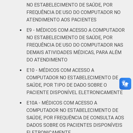
13
NO ESTABELECIMENTO DE SAÚDE, POR
anos
FREQUÊNCIA DE USO DO COMPUTADOR NO
ATENDIMENTO AOS PACIENTES
De 36 a 50
10
anos
E9 - MÉDICOS COM ACESSO A COMPUTADOR
NO ESTABELECIMENTO DE SAÚDE, POR
De 51
FREQUÊNCIA DE USO DO COMPUTADOR NAS
anos ou
11
DEMAIS ATIVIDADES MÉDICAS, PARA ALÉM
mais
DO ATENDIMENTO
E10 - MÉDICOS COM ACESSO A
LOCALIZAÇÃO
Capital
8
COMPUTADOR NO ESTABELECIMENTO DE
SAÚDE, POR TIPO DE DADO SOBRE O
Interior
13
PACIENTE DISPONÍVEL ELETRONICAMENTE
Fonte: CGI.br/NIC.br, Centro Regional de
E10A - MÉDICOS COM ACESSO A
Estudos para o Desenvolvimento da
COMPUTADOR NO ESTABELECIMENTO DE
Sociedade da Informação (Cetic.br),
SAÚDE, POR FREQUÊNCIA DE CONSULTA AOS
Pesquisa sobre o uso das tecnologias de
DADOS SOBRE OS PACIENTES DISPONÍVEIS
informação e comunicação nos
ELETRONICAMENTE