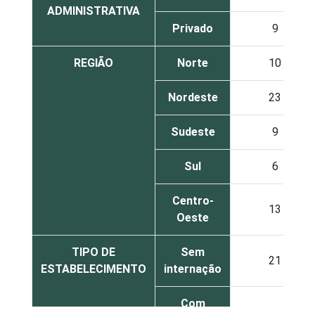
ADMINISTRATIVA
Privado
9
REGIÃO
Norte
10
Nordeste
23
Sudeste
9
Sul
6
Centro-
13
Oeste
TIPO DE
Sem
21
ESTABELECIMENTO
internação
Com