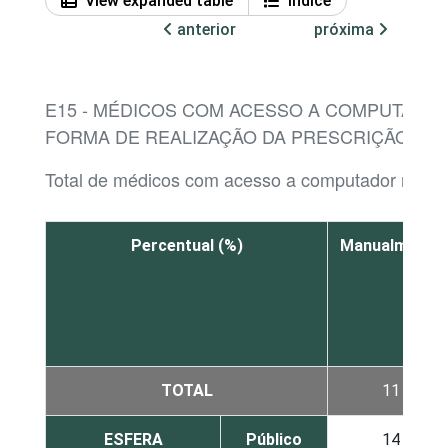
View expanded table
Índice
anterior
próxima
E15 - MÉDICOS COM ACESSO A COMPUTADO
FORMA DE REALIZAÇÃO DA PRESCRIÇÃO MÉ
Total de médicos com acesso a computador no es
Percentual (%)
Manualmente
TOTAL
11
ESFERA
Público
14