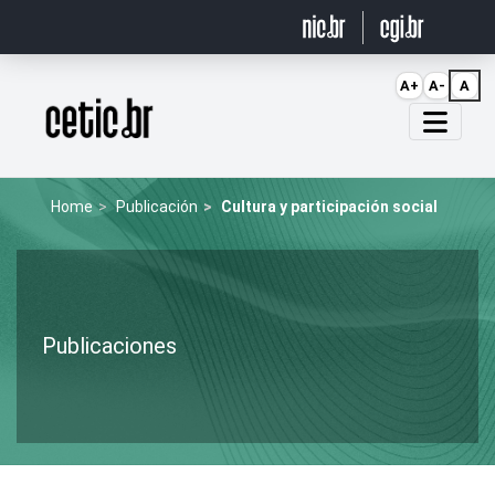
Ir para o conteúdo
A+
A-
A
Página inicial
Home
Publicación
Cultura y participación social
Publicaciones