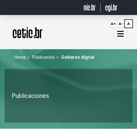
Ir para o conteúdo
A+
A-
A
Página inicial
Home
Publicación
Gobierno digital
Publicaciones