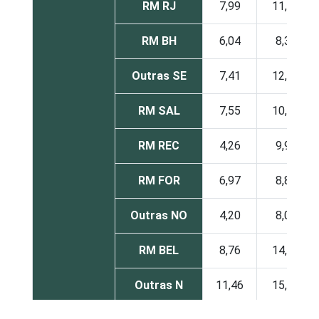
RM RJ
7,99
11,75
RM BH
6,04
8,36
Outras SE
7,41
12,64
RM SAL
7,55
10,22
RM REC
4,26
9,94
RM FOR
6,97
8,82
Outras NO
4,20
8,03
RM BEL
8,76
14,11
Outras N
11,46
15,94