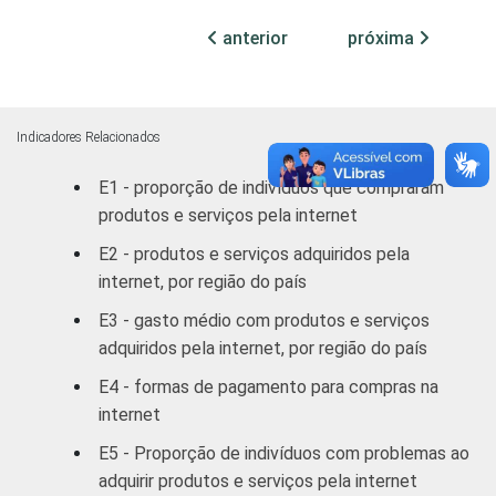
RM CUR
3,30
10,31
anterior
próxima
RM POA
4,26
7,68
Outras S
4,66
11,04
Indicadores Relacionados
DF
9,16
13,89
E1 - proporção de indivíduos que compraram
produtos e serviços pela internet
Outras CO
12,34
18,13
E2 - produtos e serviços adquiridos pela
RENDA
ATÉ R$300
-
0,33
internet, por região do país
FAMILIAR
E3 - gasto médio com produtos e serviços
R$301-
1,86
2,05
adquiridos pela internet, por região do país
R$500
E4 - formas de pagamento para compras na
R$501-
internet
2,08
3,66
R$1000
E5 - Proporção de indivíduos com problemas ao
adquirir produtos e serviços pela internet
R$1001-