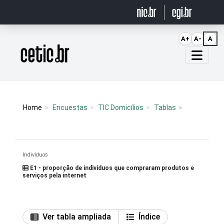
Ir para o conteúdo
A+
A-
A
Página inicial
Home
Encuestas
TIC Domicílios
Tablas
Indivíduos
E1 - proporção de indivíduos que compraram produtos e
serviços pela internet
Ver tabla ampliada
Índice