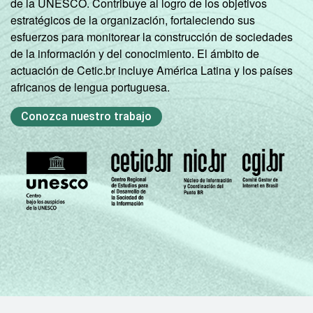
de la UNESCO. Contribuye al logro de los objetivos
Fundamental
estratégicos de la organización, fortaleciendo sus
2
3,71
7,49
esfuerzos para monitorear la construcción de sociedades
completo
de la información y del conocimiento. El ámbito de
actuación de Cetic.br incluye América Latina y los países
Médio
1,74
4,05
africanos de lengua portuguesa.
incompleto
Conozca nuestro trabajo
Médio
6,63
10,73
completo
Universitário
11,37
18,24
incompleto
Universitário
19,35
30,21
completo
SEXO
Masculino
9,45
16,50
Feminino
4,62
7,23