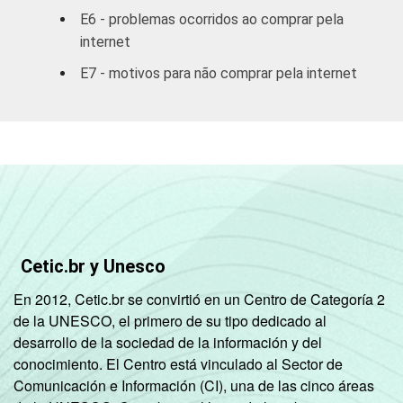
5,36
10,91
R$1800
E6 - problemas ocorridos ao comprar pela
internet
R$1801 OU
13,98
22,79
E7 - motivos para não comprar pela internet
MAIS
GRAU DE
Analfabeto/
INSTRUÇÃO
Fundamental
-
3,33
1
incompleto
Fundamental
1
1,34
2,78
Cetic.br y Unesco
completo
En 2012, Cetic.br se convirtió en un Centro de Categoría 2
de la UNESCO, el primero de su tipo dedicado al
Fundamental
desarrollo de la sociedad de la información y del
2
0,36
2,31
conocimiento. El Centro está vinculado al Sector de
incompleto
Comunicación e Información (CI), una de las cinco áreas