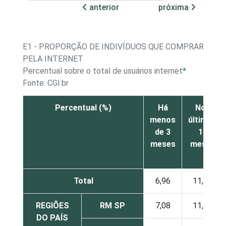
anterior
próxima
E1 - PROPORÇÃO DE INDIVÍDUOS QUE COMPRARAM P
PELA INTERNET
Percentual sobre o total de usuários internet
*
Fonte: CGI.br
Percentual (%)
Há
Nos
menos
últimos
de 3
12
meses
meses
Total
6,96
11,72
REGIÕES
RM SP
7,08
11,77
DO PAÍS