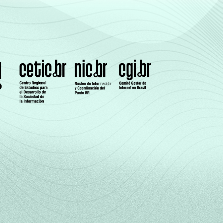
1,39
-
3,19
9,63
6,11
11,47