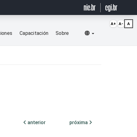
A+
A-
A
Selecionar idioma
ciones
Capacitación
Sobre
t
anterior
próxima