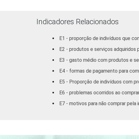
RENDA
Indicadores Relacionados
FAMILIAR
E1 - proporção de indivíduos que co
E2 - produtos e serviços adquiridos p
E3 - gasto médio com produtos e serv
E4 - formas de pagamento para comp
E5 - Proporção de indivíduos com pro
E6 - problemas ocorridos ao comprar
GRAU DE INSTRUÇÃ
E7 - motivos para não comprar pela 