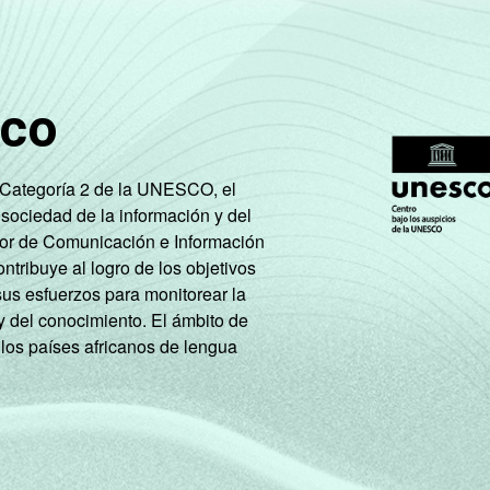
Fundamental 2
incompleto
sco
Fundamental 2
completo
e Categoría 2 de la UNESCO, el
Médio
 sociedad de la información y del
incompleto
tor de Comunicación e Información
tribuye al logro de los objetivos
Médio
sus esfuerzos para monitorear la
completo
y del conocimiento. El ámbito de
 los países africanos de lengua
Universitário
incompleto
Universitário
completo