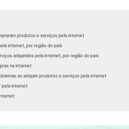
Outras CO
ATÉ R$300
R$301-R$500
mpraram produtos e serviços pela internet
ela internet, por região do país
R$501-R$1000
iços adquiridos pela internet, por região do país
R$1001-R$1800
ras na internet
R$1801 OU MAIS
blemas ao adquirir produtos e serviços pela internet
 pela internet
O
Analfabeto/
internet
Fundamental 1
incompleto
Fundamental 1
completo