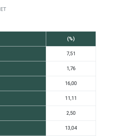
NET
(%)
7,51
1,76
16,00
11,11
2,50
13,04