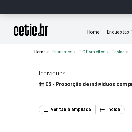
Ir para o conteúdo
Página inicial
Home
Encuestas 
Home
Encuestas
TIC Domicílios
Tablas
Indivíduos
E5 - Proporção de indivíduos com pr
Ver tabla ampliada
Índice