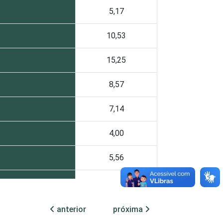
5,17
10,53
15,25
8,57
7,14
4,00
5,56
22,93
6,81
anterior
próxima