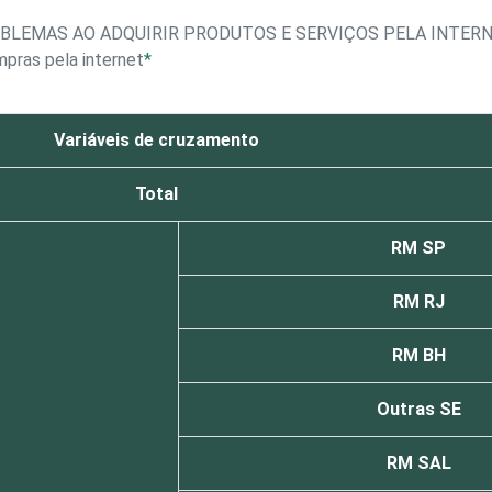
BLEMAS AO ADQUIRIR PRODUTOS E SERVIÇOS PELA INTER
mpras pela internet
*
Variáveis de cruzamento
Total
RM SP
RM RJ
RM BH
Outras SE
RM SAL