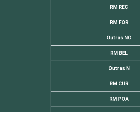
RM REC
RM FOR
Outras NO
RM BEL
Outras N
RM CUR
RM POA
Outras S
DF