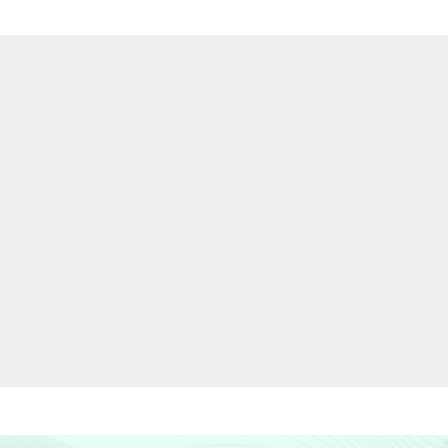
12,70
-
1,65
5,71
1,61
9,60
-
-