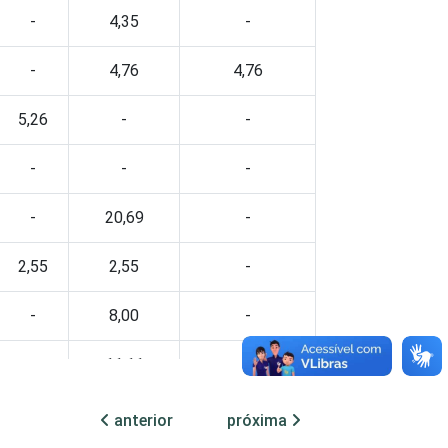
-
4,35
-
-
4,76
4,76
5,26
-
-
-
-
-
-
20,69
-
2,55
2,55
-
-
8,00
-
-
11,11
-
-
7,51
-
anterior
próxima