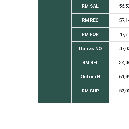
RM SAL
56,5
RM REC
57,1
RM FOR
47,3
Outras NO
47,0
RM BEL
34,4
Outras N
61,4
RM CUR
52,0
RM POA
44,4
Outras S
46,2