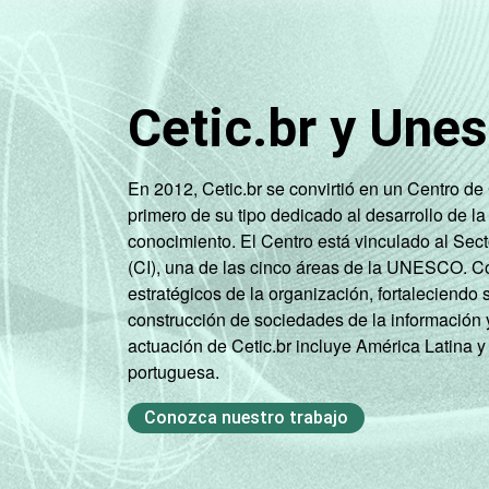
INSTRUÇÃO
Fundamental
100,
1
incompleto
Cetic.br y Une
Fundamental
1
35,1
completo
En 2012, Cetic.br se convirtió en un Centro d
primero de su tipo dedicado al desarrollo de la
Fundamental
conocimiento. El Centro está vinculado al Sec
2
-
(CI), una de las cinco áreas de la UNESCO. Con
incompleto
estratégicos de la organización, fortaleciendo 
construcción de sociedades de la información 
Fundamental
actuación de Cetic.br incluye América Latina y
2
52,4
portuguesa.
completo
Conozca nuestro trabajo
Médio
36,1
incompleto