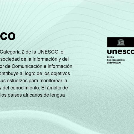
00
-
-
-
sco
3
13,19
21,94
29,74
e Categoría 2 de la UNESCO, el
 sociedad de la información y del
tor de Comunicación e Información
61,19
20,97
-
tribuye al logro de los objetivos
sus esfuerzos para monitorear la
y del conocimiento. El ámbito de
 los países africanos de lengua
4
27,08
9,11
0,87
0
20,79
30,89
15,13