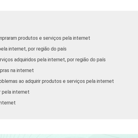
5
39,15
9,74
17,04
2
42,51
8,52
8,52
-
-
-
mpraram produtos e serviços pela internet
ela internet, por região do país
6
9,16
5,06
-
iços adquiridos pela internet, por região do país
3
37,25
21,84
6,68
ras na internet
blemas ao adquirir produtos e serviços pela internet
3
42,84
10,81
16,82
 pela internet
internet
6
33,83
15,02
7,56