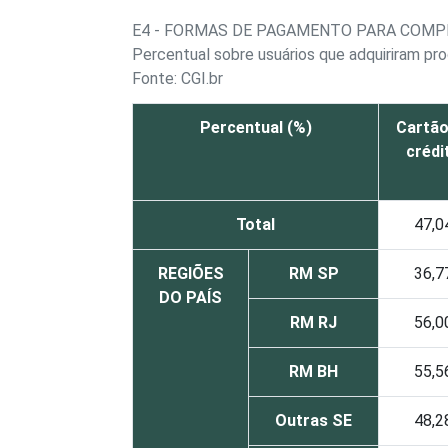
E4 - FORMAS DE PAGAMENTO PARA COMP
Percentual sobre usuários que adquiriram pro
Fonte: CGI.br
Percentual (%)
Cartão
crédi
Total
47,0
REGIÕES
RM SP
36,7
DO PAÍS
RM RJ
56,0
RM BH
55,5
Outras SE
48,2