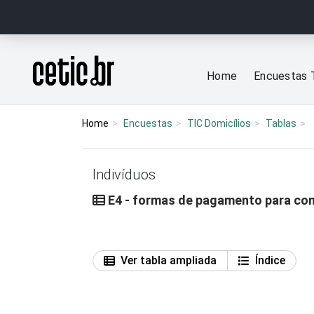
Ir para o conteúdo
Página inicial
Home
Encuestas 
Home
Encuestas
TIC Domicílios
Tablas
Indivíduos
E4 - formas de pagamento para com
Ver tabla ampliada
Índice