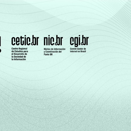
-
-
-
-
-
-
3,46
14,38
-
7,01
3,49
-
15,85
1,62
1,53