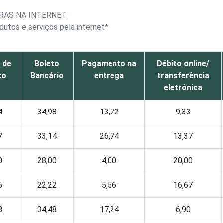
RAS NA INTERNET
dutos e serviços pela internet*
 de
Boleto
Pagamento na
Débito online/
to
Bancário
entrega
transferência
eletrônica
4
34,98
13,72
9,33
7
33,14
26,74
13,37
0
28,00
4,00
20,00
6
22,22
5,56
16,67
8
34,48
17,24
6,90