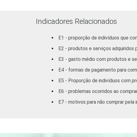
DF
38,9
Outras CO
44,7
Indicadores Relacionados
RENDA
ATÉ R$300
-
E1 - proporção de indivíduos que co
FAMILIAR
E2 - produtos e serviços adquiridos p
R$301-R$500
22,5
E3 - gasto médio com produtos e serv
R$501-
39,2
E4 - formas de pagamento para comp
R$1000
E5 - Proporção de indivíduos com pro
R$1001-
35,3
E6 - problemas ocorridos ao comprar
R$1800
E7 - motivos para não comprar pela 
R$1801 OU
51,3
MAIS
GRAU DE
Analfabeto/