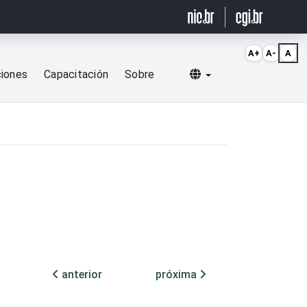
A+
A-
A
Selecionar idioma
ciones
Capacitación
Sobre
anterior
próxima