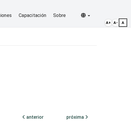
Selecionar idioma
ciones
Capacitación
Sobre
A+
A-
A
anterior
próxima