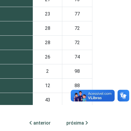
23
77
28
72
28
72
26
74
2
98
12
88
43
57
78
22
anterior
próxima
44
56