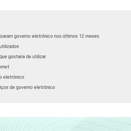
De 25 a 34 anos
De 35 a 44 anos
ilizaram governo eletrônico nos últimos 12 meses
De 45 a 59 anos
utilizados
De 60 anos ou mais
ue gostaria de utilizar
ernet
Até R$465
o eletrônico
R$466-R$930
rviços de governo eletrônico
R$931-R$1395
R$1396-R$2325
R$2326-R$4650