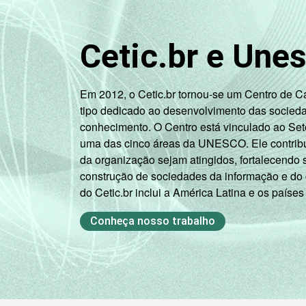
Cetic.br e Une
3
CLASSE SOCIAL
Em 2012, o Cetic.br tornou-se um Centro de 
tipo dedicado ao desenvolvimento das socied
conhecimento. O Centro está vinculado ao Set
uma das cinco áreas da UNESCO. Ele contribui
da organização sejam atingidos, fortalecendo 
construção de sociedades da informação e do
SITUAÇÃO DE EMPREGO
do Cetic.br inclui a América Latina e os países
Conheça nosso trabalho
1
Base: 17.385 entrevistados com 16 an