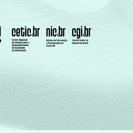
67
33
78
22
57
43
27
73
6
94
32
68
23
77
14
86