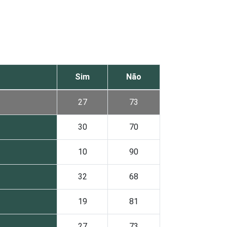
Sim
Não
27
73
30
70
10
90
32
68
19
81
27
73