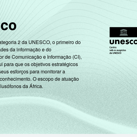
R$4651 ou mais
sco
A
B
Categoria 2 da UNESCO, o primeiro do
ades da informação e do
C
or de Comunicação e Informação (CI),
 para que os objetivos estratégicos
DE
seus esforços para monitorar a
 conhecimento. O escopo de atuação
Trabalhador
 lusófonos da África.
Desempregado
2
Não integra a população ativa
os ou mais.