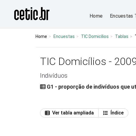
Ir para o conteúdo
Página inicial
Home
Encuestas 
Home
Encuestas
TIC Domicílios
Tablas
TIC Domicílios - 200
Indivíduos
G1 - proporção de indivíduos que u
Ver tabla ampliada
Índice