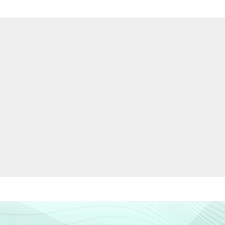
42
58
23
77
13
87
4
96
8
92
18
82
30
70
43
57
61
39